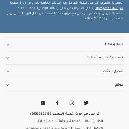
الحصرية. للتعرف أكثر على كيفية التعامل مع البيانات الخاصة بك، يرجى زيارة صفحة
سياسة الخصوصية
. إذا لم تعد ترغب في تلقي رسائلنا الإخبارية، يمكنك إلغاء
الاشتراك في أي وقت عبر التواصل مع فريق خدمة العملاء من خلال البريد الإلكتروني أو
الاتصال على
96522252182+
.
تسوق معنا
كيف يمكننا مساعدتك؟
أفضل الفئات
موقع
تواصل مع فريق خدمة العملاء
96522252182+
الطاير إنسغنيا (ذ.م.م) تدير وتمتلك ماماز وباباز
© 2026 الطاير إنسغنيا (ذ.م.م). جميع الحقوق محفوظة