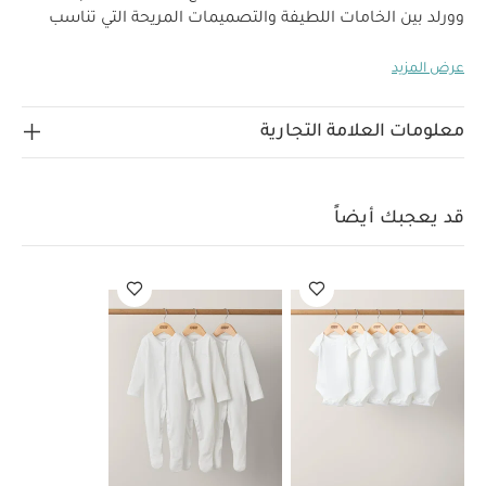
وورلد بين الخامات اللطيفة والتصميمات المريحة التي تناسب
استخدام طفلك منذ أيامه الأولى.
يتميز هذا الطقم بثلاث بيجامات
عرض المزيد
قطعة واحدة بتصميمات ونقشات متناسقة وأكمام طويلة؛
فتأتي الأولى بنقشة زهور وحافة بغرزة البيكو، والثانية تتزين
بنقشة زهور وياقة بكشكش من القماش نفسه، بينما تتميز
معلومات العلامة التجارية
الثالثة بلون سادة وزهور مطرزة. كما تأتي بأقدام مدمجة للشعور
بالدفء وقفازات للحماية من الخدش وكباسين للإغلاق لسهولة
خصائص المنتج:
الارتداء والتغيير.
طقم عملي من ثلاثة
قد يعجبك أيضاً
قطع بنقشات وألوان متناسقة
قفازات مدمجة للوقاية من
الخدوش لمزيد من الحماية
أقدام مدمجة لضمان الشعور
الخامات:
بالدفء
تعليمات العناية/الإرشادات:
غسل على درجة حرارة 40 درجة مئوية
ممنوع استخدام
المبيضات
تجفيف على درجة حرارة منخفضة
كيّ على درجة
حرارة منخفضة
ممنوع التنظيف الجاف
تغسل الألوان
الداكنة على حدة
الغسيل والكي على الجانب الآخر
قد يعجبك
أيضاً:
طقم ألبسة قطعة واحدة بأكمام قصيرة قماش عضوي بلون أبيض
- 5 قطع
طقم بيجاما قطعة واحدة عضوية بلون أبيض - 3 قطع