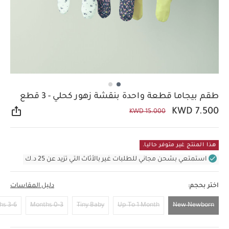
طقم بيجاما قطعة واحدة بنقشة زهور كحلي - 3 قطع
KWD 7.500
KWD 15.000
مشار
هذا المنتج غير متوفر حاليا.
استمتعي بشحن مجاني للطلبات غير بالأثاث التي تزيد عن 25 د.ك
اختر بحجم:
دليل المقاسات
3-6 Months
0-3 Months
Tiny Baby
Up To 1 Month
New Newborn