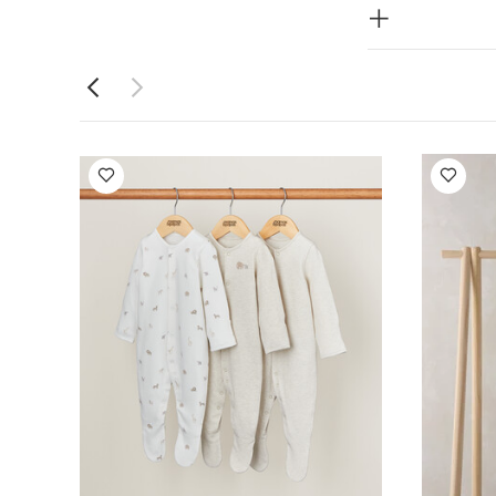
 سهل الارتداء
ة حرارة منخفضة
حدة
كيّ على
قطع
طقم
طقم بيجاما