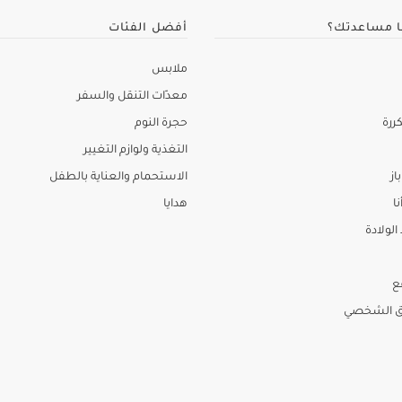
ا مساعدتك؟
أفضل الفئات
ملابس
معدّات التنقل والسفر
ررة
حجرة النوم
التغذية ولوازم التغيير
از
الاستحمام والعناية بالطفل
نا
هدايا
لولادة
ع
ق الشخصي