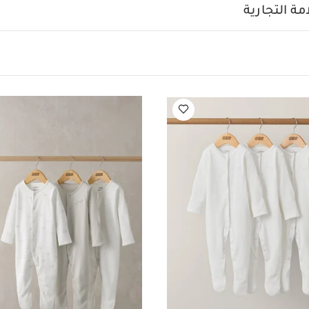
ببة بالكامل، قطعة بنقشة خطوط بيج، قطعة بنقشة نجوم
تصميم
ة التجارية
الخامات:
صنع من قطن جيرسيه لينعم أطفالكم بالراحة
يمات العناية/الإرشادات:
درجة مئوية
ممنوع استخدام المبيضات
تجفيف على درج
حرارة منخفضة
ممنوع التنظيف الجاف
تغسل الألوان الداكنة على 
يعجبك أيضاً:
طقم ألبسة قطعة واحدة بأكمام قصيرة قماش عضوي بلون أبيض - 5 
ة بلون أبيض - 3 قطع
طقم بيجاما قطعة واحدة بنقشة طائر اللقلق - 3 قطع
لون بيج - 3 قطع
طقم بيجاما قطعة واحدة بنقشة فيل - 3 قطع