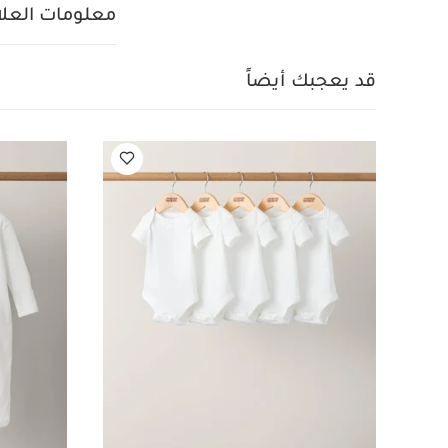
قطعة بنقشة د
معلومات العلام
بكباسين للإغلاق
تعل
100‏‏%‏‏‏ قطن
غسل على درجة حرارة 40 
قد يعجبك أيضاً
كيّ على درجة 
الجانب الداخلي
قد 
بيجاما قطعة واحدة عضوي
قطعة واحدة بنقشة برية ب