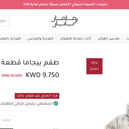
تنزيلات الصيف! تسوقي الأفضل مبيعًا بخصم لغاية 50%.
ت
ملابس أطفال
أثاث حضانة الأطفال
التغذية والكراسي
العناية بالطف
طقم بيجاما قطعة واحد
35%
خصم
KWD 9.750
KWD 15.000
هذا المنتج غير متوفر حاليا.
استمتعي بشحن مجاني للطلبات غير بال
NEW