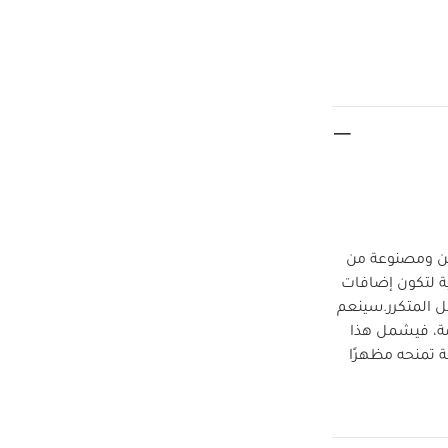
تين ومصنوعة من
ة لتكون إضافات
 المتكرر.
سينعم
مة، فيشمل هذا
تمنحه مظهرًا
ً عن قفازات
مانع للانزلاق يناسب الأطفال من
لمنتج: