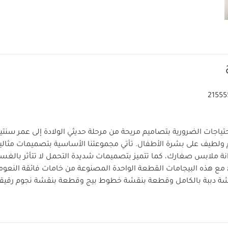
21555
تياجات الضرورية بتصاميم مريحة من مرحلة حديثي الولادة إلى عمر سن
ولطيف على بشرة الأطفال. تأتي مجموعتنا الأساسية بتصميمات مثالي
زانة ملابس صغارك، كما تتميز بتصميمات شديدة التحمل لا تتأثر بالغسل
مع هذه البيجامات القطعة الواحدة المصنوعة من خامات فائقة النعو
 دببة بالكامل وقطعة بنقشة خطوط بيج وقطعة بنقشة نجوم رقيقة 
يم سهل الارتداء بكباسين ملونة خالية من النيكل لسهولة التغيير. فضلا
مدمجة للوقاية من الخدوش تناسب الأطفال من عمر 9-12 شهرًا، ونعل 
لماذا تشتري هذا ا