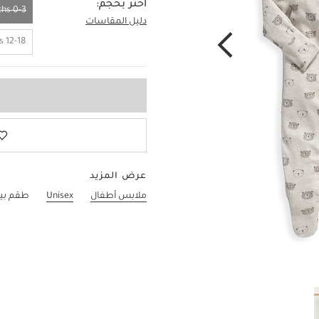
اختر بحجم:
0-3 Months
دليل المقاسات
0-3 Months
12-18 Months
عرض المزيد
ملابس أطفال
Unisex
طقم بيجا