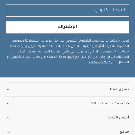
الإشتراك
قومي بالاشتراك عبر البريد الإلكتروني لتتعرفي على كل جديد من تشكيلاتنا وعروضنا
الحصرية. للتعرف أكثر على كيفية التعامل مع البيانات الخاصة بك، يرجى زيارة صفحة
سياسة الخصوصية
. إذا لم تعد ترغب في تلقي رسائلنا الإخبارية، يمكنك إلغاء
الاشتراك في أي وقت عبر التواصل مع فريق خدمة العملاء من خلال البريد الإلكتروني أو
الاتصال على
96522252182+
.
تسوق معنا
كيف يمكننا مساعدتك؟
أفضل الفئات
موقع