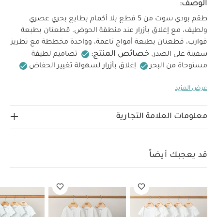
الوصف:
طقم بودي سوت من 5 قطع بلا أكمام بطابع بحري عصري
ولطيف، مع إغلاق بأزرار عند منطقة الحوض. قطعتان بطبعة
قوارب، قطعتان بطبعة أمواج ناعمة، وواحدة مخططة مع تطريز
خصائص المنتج:
سفينة على الصدر.
تصاميم لطيفة
مستوحاة من البحر
إغلاق بأزرار لسهولة تغيير الحفاض
الخامة:
طقم متعدد الاستخدامات ومريح
100% قطن
عرض المزيد
العناية والتنظيف:
تنظيف على درجة 40
لا تستخدم
المبيض
تجفيف بارد في المجفف
كي على البارد
لا
تنظف جاف
تنظف الألوان الداكنة منفصلة
كي من الداخل
معلومات العلامة التجارية
للخارج
قد يعجبك أيضاً:
طقم ألبسة قطعة واحدة بأكمام قصيرة
قماش عضوي بلون أبيض - 5 قطع
طقم بيجاما قطعة واحدة عضوية
بلون أبيض - 3 قطع
طقم لباس قطعة واحدة بنقشة سلاحف وأكمام
قد يعجبك أيضاً
قصيرة بلون أزرق - 5 قطع
طقم ألبسة قطعة واحدة بدون أكمام قماش
عضوي بلون أبيض - 5 قطع
طقم بيجاما قطعة واحدة بنقشة طائر اللقلق
- 3 قطع