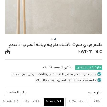
طقم بودي سوت بأكمام طويلة وياقة أنفلوب، 5 قطع
KWD 11.000
مشار
متوفرة في المخزن
اشتري 2 بسعر 18 د.ك
استمتعي بشحن مجاني للطلبات غير بالأثاث التي تزيد عن 25 د.ك
أطقم متعددة القطع - اشتري 2 بسعر 18 د.ك
اختر بحجم:
دليل المقاسات
6-9 Months
3-6 Months
0-3 Months
Up To 1 Month
NEW