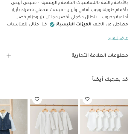
بالأناقة والثقة باللمناسبات الخاصة والرسمية. - قميص أبيض
بأكمام طويلة وجيب أمامي وأزرار. - فيست مخملي خضراء بأزرار
أمامية وجيوب. - بنطال مخملي أخضر مماثل بزر وحزام خصر
مطاطي من الخلف
الميزات الرئيسية:
خيار مثالي للمناسبات
الخاصة
طقم كامل
لون وقماش موسمي
الخامات:
عرض المزيد
القميص: قطن 100% الفيست: الخامة الخارجية - 100% قطن /
خامة البطانة - 100% بوليستر خامة البنطال: 100% قطن
ارشادات العناية:
غسيل على 40 درجة مئوية
لا تستخدم
معلومات العلامة التجارية
المبيضات
تجفيف بالمجفف على البارد
كي على درجة حرارة
منخفضة
لا تستخدم التنظيف الجاف
غسل الألوان
الداكنة بشكل منفصل
غسل وكي من الداخل للخارج
قد يعجبك أيضاً
تعليمات السلامة وتحذيرات:
يحفظ بعيدًا عن النار، تنظيف
في الغسالة
قد يعجبك أيضاً:
طقم ألبسة قطعة واحدة بأكمام
قصيرة قماش عضوي بلون أبيض - 5 قطع
طقم بيجاما قطعة واحدة
عضوية بلون أبيض - 3 قطع
بدلة باللون الكحلي، ثلاث قطع
بدلة مخططة
باللون البيج، ثلاث قطع
طقم بدلة بلون بني، 4 قطع