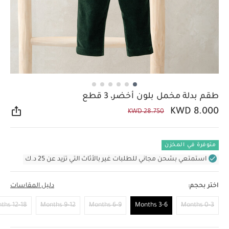
طقم بدلة مخمل بلون أخضر، 3 قطع
KWD 8.000
KWD 28.750
مشار
متوفرة في المخزن
استمتعي بشحن مجاني للطلبات غير بالأثاث التي تزيد عن 25 د.ك
اختر بحجم:
دليل المقاسات
12-18 Months
9-12 Months
6-9 Months
3-6 Months
0-3 Months