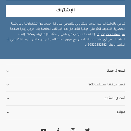
الإشتراك
قومي بالاشتراك عبر البريد الإلكتروني لتتعرفي على كل جديد من تشكيلاتنا وعروضنا
الحصرية. للتعرف أكثر على كيفية التعامل مع البيانات الخاصة بك، يرجى زيارة صفحة
سياسة الخصوصية
. إذا لم تعد ترغب في تلقي رسائلنا الإخبارية، يمكنك إلغاء
الاشتراك في أي وقت عبر التواصل مع فريق خدمة العملاء من خلال البريد الإلكتروني أو
الاتصال على
96522252182+
.
تسوق معنا
كيف يمكننا مساعدتك؟
أفضل الفئات
موقع