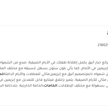
21802
رائع خيار أنيق يكمل إطلالة طفلك في الأيام الصيفية. صنع من الشمواه
إبزيمين في الأمام، كما يأتي بلون ستون يسهل تنسيقه مع مختلف الم
 شمواه ناعم
تصميم أنيق مع إبزيمين
مثالي للعطلات والأيام الدافئة
خص
مثالي للأيام الصيفية، يتميز بإغلاق فيلكرو قابل للتعديل مع إبزيمين في
 بسهولة مع مختلف الإطلالات.
الخامات:
الخامة الخارجية: جلد
خامة الب
ات أخرى
إرشادات العناية والتنظيف:
لا يُنظف
لا يستخدم المبيض
لا ي
ا جافًا
يمسح للتنظيف فقط
يحفظ بعيدًا عن النار
قد يعجبك أيضاً:
طقم
ماش عضوي بلون أبيض - 5 قطع
طقم بيجاما قطعة واحدة عضوية بلون أبيض - 3 قط