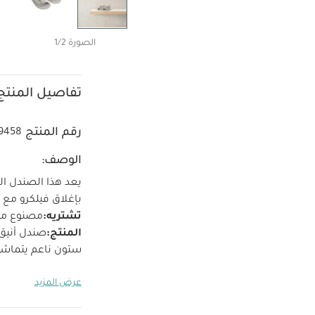
الصورة 1/2
تفاصيل المنتج
رقم المنتج
9458
الوصف:
يعد هذا الصندل ال
بإغلاق فيلكرو مع 
تشتريه:
مصنوع من
المنتج:
صندل أنيق 
ستون ناعم يتماشى
النعل: نسيج / خام
عرض المزيد
يكوى
لا ينظف تنظيفً
واحدة بأكمام قصيرة ق