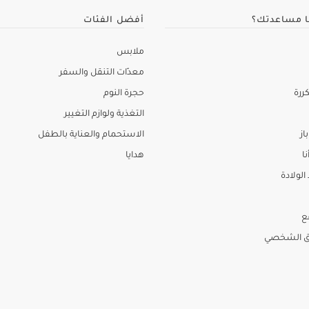
ا مساعدتك؟
أفضل الفئات
ملابس
معدّات التنقل والسفر
ررة
حجرة النوم
التغذية ولوازم التغيير
از
الاستحمام والعناية بالطفل
نا
هدايا
لولادة
ع
ق الشخصي