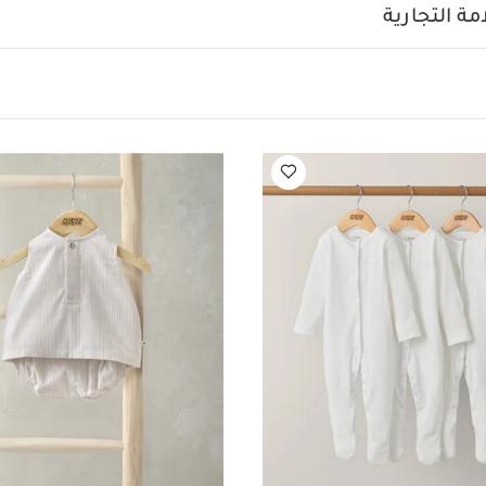
قشة مخططة كتان
طقم قبعة وقفازات ويلكم تو ذا وورلد للرضع
كاب مخطط باللون
ة التجارية