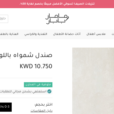
تنزيلات الصيف! تسوقي الأفضل مبيعًا بخصم لغاية 50%.
ت
ملابس أطفال
أثاث حضانة الأطفال
التغذية والكراسي
العناية بالطف
صندل شمواه بالل
KWD 10.750
متوفرة في المخزن
استمتعي بشحن مجاني للطلبات غير بال
اختر بحجم:
0-3 Months
دليل المقاسات
0-3 Months