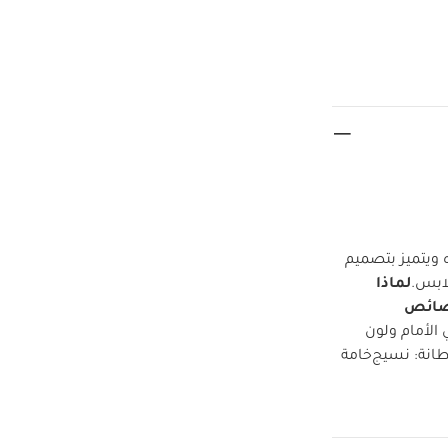
 ويتميز بتصميم
لابس.
لماذا
ائص
 الأمام ولون
طانة: نسيج
خامة
جفف في المجفف
لا
 ألبسة قطعة
ع
طقم بلوزة