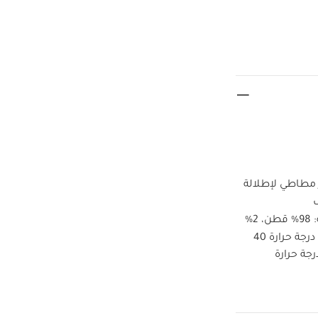
 مطاطي لإطلالة
الطبقة الخارجية: 98‏‏%‏‏ قطن، 2‏‏%‏‏
غسل على درجة حرارة 40
رجة حرارة
لداخلي
قد يعجبك
واحدة عضوية بلون