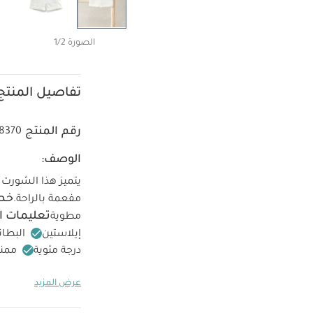
الصورة 1/2
تفاصيل المنتج
رقم المنتج
8370
الوصف:
يتميز هذا الشورت 
خصا
مفعمة بالراحة.
تعليمات ا
مطوية
إيلاستين
البطانة: 52‏‏%‏‏ كتان 
درجة مئوية
ممنو
منخفضة
ممنوع
عرض المزيد
أيضاً:
طقم ألبسة قطع
أبيض - 3 قطع
قميص 