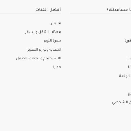
ا مساعدتك؟
أفضل الفئات
ملابس
معدّات التنقل والسفر
ررة
حجرة النوم
التغذية ولوازم التغيير
از
الاستحمام والعناية بالطفل
نا
هدايا
لولادة
ع
ق الشخصي