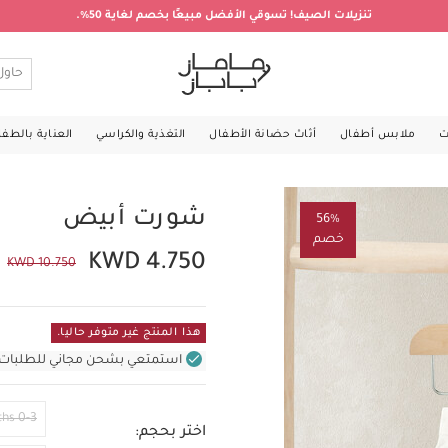
تنزيلات الصيف! تسوقي الأفضل مبيعًا بخصم لغاية 50%.
ت
ملابس أطفال
أثاث حضانة الأطفال
التغذية والكراسي
العناية بالطف
شورت أبيض
56%
خصم
KWD 4.750
KWD 10.750
هذا المنتج غير متوفر حاليا.
استمتعي بشحن مجاني للطلبات غير بال
0-3 Months
اختر بحجم: