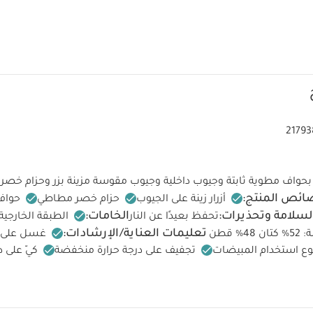
21793
بحواف مطوية ثابتة وجيوب داخلية وجيوب مقوسة مزينة بزر وحزام خصر
ئص المنتج:
أزرار زينة على الجيوب
حزام خصر مطاطي
حواف
لسلامة وتحذيرات:
الخامات:
تحفظ بعيدًا عن النار
تعليمات العناية/الإرشادات:
48‏‏%‏‏ قطن
ع استخدام المبيضات
تجفيف على درجة حرارة منخفضة
كيّ على د
 التنظيف الجاف
تغسل الألوان الداكنة على حدة
كيّ على الجانب ا
ة واحدة بأكمام قصيرة قماش عضوي بلون أبيض - 5 قطع
طقم بيجاما قطعة 
بأكمام قصيرة - أبيض
بنطال سمارت بأزرار
تيشيرت مطرز