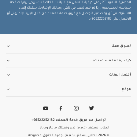
الحصرية. للتعرف أكثر على كيفية التعامل مع البيانات الخاصة بك، يرجى زيارة صفحة
سياسة الخصوصية
. إذا لم تعد ترغب في تلقي رسائلنا الإخبارية، يمكنك إلغاء
الاشتراك في أي وقت عبر التواصل مع فريق خدمة العملاء من خلال البريد الإلكتروني أو
الاتصال على
96522252182+
.
تسوق معنا
كيف يمكننا مساعدتك؟
أفضل الفئات
موقع
تواصل مع فريق خدمة العملاء
96522252182+
الطاير إنسغنيا (ذ.م.م) تدير وتمتلك ماماز وباباز
© 2026 الطاير إنسغنيا (ذ.م.م). جميع الحقوق محفوظة