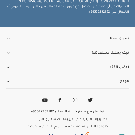
سياسة الخصوصية
. إذا لم تعد ترغب في تلقي رسائلنا الإخبارية، يمكنك إلغاء
الاشتراك في أي وقت عبر التواصل مع فريق خدمة العملاء من خلال البريد الإلكتروني أو
الاتصال على
96522252182+
.
تسوق معنا
كيف يمكننا مساعدتك؟
أفضل الفئات
موقع
تواصل مع فريق خدمة العملاء
96522252182+
الطاير إنسغنيا (ذ.م.م) تدير وتمتلك ماماز وباباز
© 2026 الطاير إنسغنيا (ذ.م.م). جميع الحقوق محفوظة