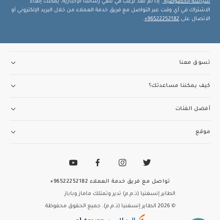
سياسة الخصوصية
. إذا لم تعد ترغب في تلقي رسائلنا الإخبارية، يمكنك إلغاء
الاشتراك في أي وقت عبر التواصل مع فريق خدمة العملاء من خلال البريد الإلكتروني أو
الاتصال على
96522252182+
.
تسوق معنا
كيف يمكننا مساعدتك؟
أفضل الفئات
موقع
تواصل مع فريق خدمة العملاء
96522252182+
الطاير إنسغنيا (ذ.م.م) تدير وتمتلك ماماز وباباز
© 2026 الطاير إنسغنيا (ذ.م.م). جميع الحقوق محفوظة