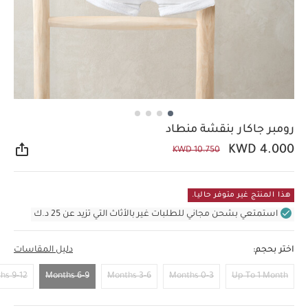
رومبر جاكار بنقشة منطاد
KWD 4.000
KWD 10.750
مشار
هذا المنتج غير متوفر حاليا.
استمتعي بشحن مجاني للطلبات غير بالأثاث التي تزيد عن 25 د.ك
اختر بحجم:
دليل المقاسات
9-12 Months
6-9 Months
3-6 Months
0-3 Months
Up To 1 Month