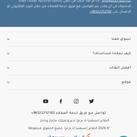
سياسة الخصوصية
. إذا لم تعد ترغب في تلقي رسائلنا الإخبارية، يمكنك إلغاء
الاشتراك في أي وقت عبر التواصل مع فريق خدمة العملاء من خلال البريد الإلكتروني أو
الاتصال على
96522252182+
.
تسوق معنا
كيف يمكننا مساعدتك؟
أفضل الفئات
موقع
تواصل مع فريق خدمة العملاء
96522252182+
الطاير إنسغنيا (ذ.م.م) تدير وتمتلك ماماز وباباز
© 2026 الطاير إنسغنيا (ذ.م.م). جميع الحقوق محفوظة