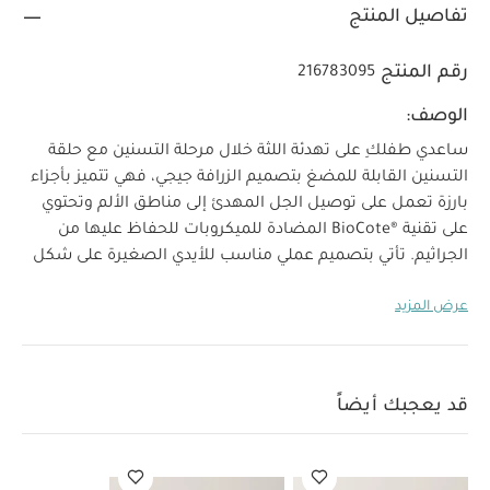
تفاصيل المنتج
رقم المنتج
216783095
الوصف:
ساعدي طفلكِ على تهدئة اللثة خلال مرحلة التسنين مع حلقة
التسنين القابلة للمضغ بتصميم الزرافة جيجي، فهي تتميز بأجزاء
بارزة تعمل على توصيل الجل المهدئ إلى مناطق الألم وتحتوي
على تقنية BioCote®‎ المضادة للميكروبات للحفاظ عليها من
الجراثيم. تأتي بتصميم عملي مناسب للأيدي الصغيرة على شكل
الزرافة جيجي ليستمتع صغيرك بمضغها في الليل والنهار. كما
عرض المزيد
ستكون رفيقه المفضل داخل المنزل أو خارجه أثناء التنزه.
خصائص المنتج:
حلقات تسنين سهلة الإمساك بالأيدي
الصغيرة لتهدئة آلام اللثة الملتهبة
تساعد تقنية BioCote®‎
الإضافية على تقليل الميكروبات على سطح حلقة التسنين مما
قد يعجبك أيضاً
يجعلها صحية وأكثر نظافة من حلقات التسنين الأخرى
سيليكون آمن على المواد الغذائية ومعتمد من إدارة الغذاء
والدواء
تصميم غير سام وخالٍ من بيسفينول أ وصديق للبيئة