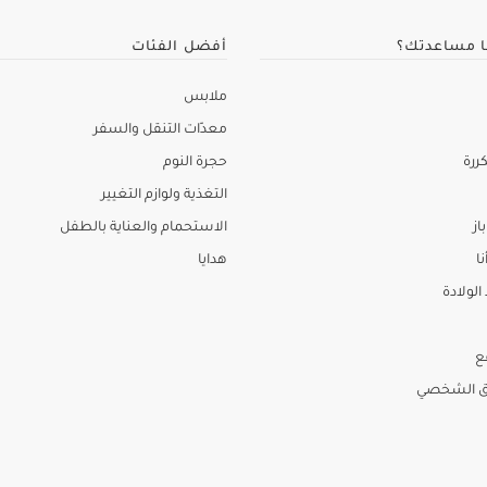
ا مساعدتك؟
أفضل الفئات
ملابس
معدّات التنقل والسفر
ررة
حجرة النوم
التغذية ولوازم التغيير
از
الاستحمام والعناية بالطفل
نا
هدايا
لولادة
ع
ق الشخصي