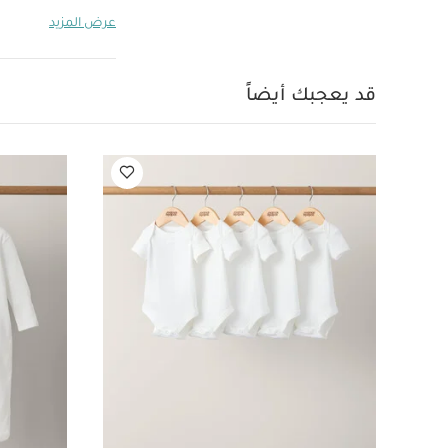
المحمول بسهولة 
عرض المزيد
للطي بحجم صغير ل
مواصفات ال
حدة)
العمر المناس
قد يعجبك أيضاً
بأكمام قصيرة قماش عض
محمول - هيريتج
عربة أ