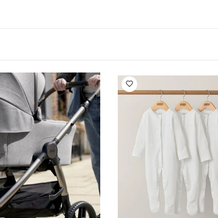
خصائص المنتج:
في الحامل
خطوة واحدة للفتح والغلق
تصميم
لتخزين
يمكن استخدامه كسلة مع بطانة السلة لحامل المهد (تباع 
منتج:
ب:
الوزن:
أقصى ارتفاع: 25 بوصة
7.9 كغم
قد يعجبك أيضاً:
طقم ألب
وي بلون أبيض - 5 قطع
طقم بيجاما قطعة واحدة عضوية بلون أبيض - 3 قطع
طفال أوكارّو 2 - هيريتج
عربة أطفال أوكارّو 2 - كريما