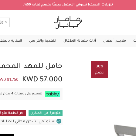
تنزيلات الصيف! تسوقي الأفضل مبيعًا بخصم لغاية 50%.
ت
ملابس أطفال
أثاث حضانة الأطفال
التغذية والكراسي
العناية بالطف
حامل للمهد المحمول
30%
خصم
KWD 57.000
WD 81.750
تقسيم على دفعات 4 بدون فوائد بقيمة
متوفرة في المخزن
اخر قطعة متوف
استمتعي بشحن مجاني للطلبات غير بال