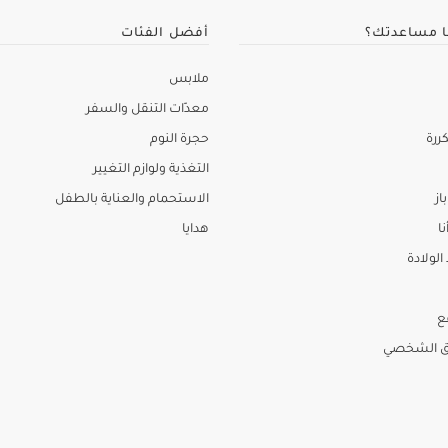
ا مساعدتك؟
أفضل الفئات
ملابس
معدّات التنقل والسفر
ررة
حجرة النوم
التغذية ولوازم التغيير
از
الاستحمام والعناية بالطفل
نا
هدايا
لولادة
ع
ق الشخصي