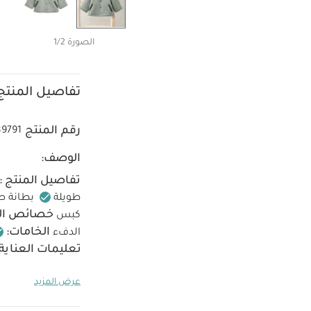
الصورة 1/2
تفاصيل المنتج
رقم المنتج
9791
الوصف:
تفاصيل المنتج :
طويلة
بطانة ص
خصائص الم
كبس
الخامات:
الدفء
تعليمات العناية
تجفيف بالمجفف على
عرض المزيد
الداكنة بشكل منف
يعجبك أيضاً:
طقم أ