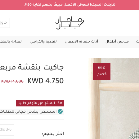
تنزيلات الصيف! تسوقي الأفضل مبيعًا بخصم لغاية 50%.
ت
ملابس أطفال
أثاث حضانة الأطفال
التغذية والكراسي
العناية بالطف
جاكيت بنقشة مربع
66%
خصم
KWD 4.750
KWD 14.000
هذا المنتج غير متوفر حاليا.
استمتعي بشحن مجاني للطلبات غير بال
3-6 Months
اختر بحجم: