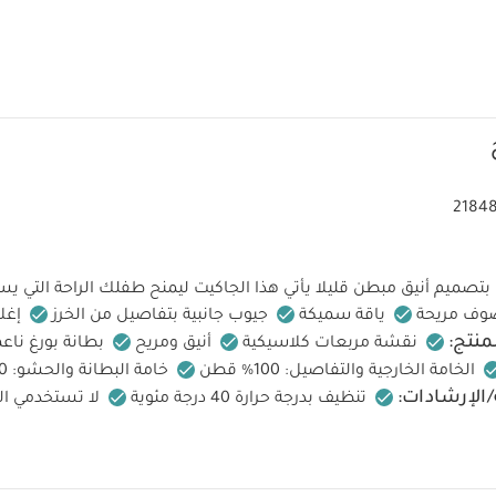
21848
بتصميم أنيق مبطن قليلا يأتي هذا الجاكيت ليمنح طفلك الراحة التي ي
وف مريحة
ياقة سميكة
جيوب جانبية بتفاصيل من الخرز
إغل
نتج:
نقشة مربعات كلاسيكية
أنيق ومريح
بطانة بورغ ناع
الخامة الخارجية والتفاصيل: 100% قطن
خامة البطانة والحشو: 100% بوليستر
/الإرشادات:
تنظيف بدرجة حرارة 40 درجة مئوية
لا تستخدمي ا
 درجة حرارة باردة
كي على البارد
لا تستخدمي التنظيف الجاف
تعليمات السلامة وتحذيرات:
صل ويكوى بالمقلوب
يحفظ بعيدًا 
لبسة قطعة واحدة بأكمام قصيرة قماش عضوي بلون أبيض - 5 قطع
طقم بيجا