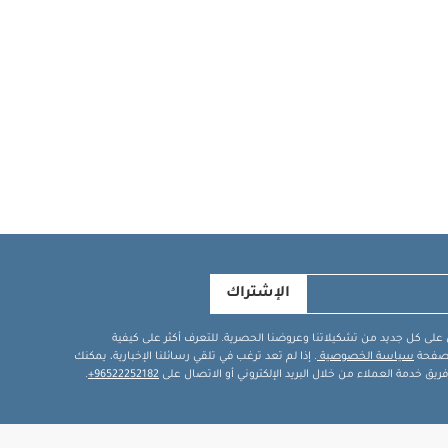
الإشتراك
في على كل جديد من تشكيلاتنا وعروضنا الحصرية. للتعرف أكثر على كيفية
ة صفحة
سياسة الخصوصية
. إذا لم تعد ترغب في تلقي رسائلنا الإخبارية، يمكنك
يق خدمة العملاء من خلال البريد الإلكتروني أو الاتصال على
96522252182+
.