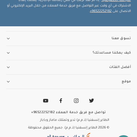
سياسة الخصوصية
. إذا لم تعد ترغب في تلقي رسائلنا الإخبارية، يمكنك إلغاء
الاشتراك في أي وقت عبر التواصل مع فريق خدمة العملاء من خلال البريد الإلكتروني أو
الاتصال على
96522252182+
.
تسوق معنا
كيف يمكننا مساعدتك؟
أفضل الفئات
موقع
تواصل مع فريق خدمة العملاء
96522252182+
الطاير إنسغنيا (ذ.م.م) تدير وتمتلك ماماز وباباز
© 2026 الطاير إنسغنيا (ذ.م.م). جميع الحقوق محفوظة