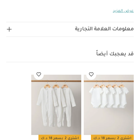
ملابس وإكسسوارات الأطفال من خامات فاخرة بنقشات جذابة
عرض المزيد
وتفاصيل رقيقة، مما يجعلها إضافة فاخرة ستنال إعجاب الجميع
إلى خزانة ملابس طفلك ويمكن تقديمها للأجيال القادمة.
يتميز
الجاكيت بتصميم مبطن بنسيج مضلع وأساور مطوية وياقة
معلومات العلامة التجارية
وحافة مقوسة وأزرار خشبية للإغلاق لتعزيز مظهره العملي
الأنيق. كما يأتي ببطانة بالكامل ونقشة جيثين على الحواف
لماذا تشتري هذا
المطوية من الداخل لمزيد من الأناقة.
قد يعجبك أيضاً
المنتج:
نسيج مضلع للشعور بالدفء والراحة
أساور مطوية
بنقشة لورا اشلي من الداخل
تصميم مبطن بالكامل للشعور
الخامات:
بالراحة والدفء
الطبقة الخارجية والبطانة والحافة: ‏100‏%‏ قطن
بطانة
تعليمات العناية/الإرشادات:
الكم والحشو: 100‏%‏ بوليستر
غسيل عند درجة حرارة 40 درجة مئوية
ممنوع استخدام
المبيّضات
تجفيف بدرجة حرارة منخفضة
كي على درجة حرارة
منخفضة
ممنوع التنظيف الجاف
تغسل الألوان الداكنة
على حدة
الغسيل والكي على الجانب الآخر
قد يعجبك أيضاً:
طقم ألبسة قطعة واحدة بأكمام قصيرة قماش عضوي بلون أبيض - 5
اشتري 2 بسعر 18 د.ك
اشتري 2 بسعر 18 د.ك