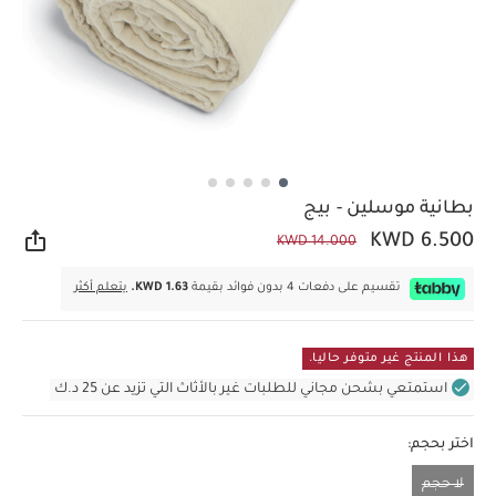
بطانية موسلين - بيج
KWD 6.500
KWD 14.000
مشار
تقسيم على دفعات 4 بدون فوائد بقيمة
KWD 1.63.
يتعلم أكثر
هذا المنتج غير متوفر حاليا.
استمتعي بشحن مجاني للطلبات غير بالأثاث التي تزيد عن 25 د.ك
اختر بحجم:
لا حجم