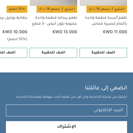
بونتيل بيج فاتح
بطانية منسوجة ويلكم تو ذا وورلد سيدلينج - نقشة
اشتري 2 بسعر 18 د.ك
اشتري 2 بسعر 18 د.ك
52% خصم
فاكهة
بطانية منسوجة كبيرة - أبيض
طقم ألبسة قطعة واحدة
طقم بيجاما قطعة واحدة
بطانية بونتيل بيج
بأكمام قصيرة قماش
عضوية بلون أبيض - 3 قطع
عضوي بلون أبيض - 5 قطع
KWD 10.000
KWD 13.000
KWD 11.000
(52% خصم)
اضف للحقيبة
اضف للحقيبة
اضف للحق
انضمي إلى عائلتنا
اشترك في نشرتنا الإخبارية وكن أول من تصله أحدث عروضنا ومنتجاتنا الجديدة.
الإشتراك