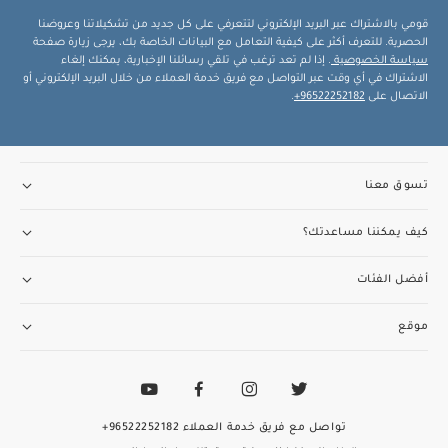
قومي بالاشتراك عبر البريد الإلكتروني لتتعرفي على كل جديد من تشكيلاتنا وعروضنا
الحصرية. للتعرف أكثر على كيفية التعامل مع البيانات الخاصة بك، يرجى زيارة صفحة
سياسة الخصوصية
. إذا لم تعد ترغب في تلقي رسائلنا الإخبارية، يمكنك إلغاء
الاشتراك في أي وقت عبر التواصل مع فريق خدمة العملاء من خلال البريد الإلكتروني أو
الاتصال على
96522252182+
.
تسوق معنا
كيف يمكننا مساعدتك؟
أفضل الفئات
موقع
تواصل مع فريق خدمة العملاء
96522252182+