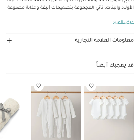
مريح وألوان دافئة وتفاصيل مستوحاة من الطبيعة لتناسب غرف
الأولاد والبنات.
تأتي المجموعة بتصميمات أنيقة وجذابة مصنوعة
من خامات متباينة تشمل قطن مستدام 100% وموسلين مريح
عرض المزيد
ونسيج ناعم بدرجات ألوان ترابية ونقشات بسيطة على شكل
فطر وغزال وحيوانات برية.
ستكون مجموعة ويلكم تو ذا وورلد
سيدلينج إضافة تبعث على الشعور بهدوء الطبيعة إلى غرفة
معلومات العلامة التجارية
طفلك.
صنعت هذه البطانية من قطن عضوي بتصميم كبير
متعدد الاستخدامات يجعلها قطعة أساسية في غرفة طفلك،
فهي تتميز بطبقات متعددة من الموسلين تمنحها تصميم أكثر
قد يعجبك أيضاً
سمكًا ووزنًا من البطاطين الأخرى لضمان الشعور بالراحة
والدفء. سيكون تصميمها الناعم ولونها البيج المحايد إضافة
مريحة ولطيفة إلى غرفة طفلك.
لماذا تشترين هذا المنتج؟
صنع من طبقات موسلين أكثر سُمكًا من مربعات الموسلين
حجم كبير متعدد الاستخدامات
لون بيج ناعم ومحايد مناسب
العمر المناسب
منذ
للأولاد والبنات
مواصفات المنتج:
الأبعاد:
العرض 100 × الطول 120 سم
الولادة
تعليمات
السلامة/تحذيرات:
تحفظ بعيدًا عن النار
قد يعجبك أيضاً:
طقم ألبسة قطعة واحدة بأكمام قصيرة قماش عضوي بلون أبيض - 5
قطع
طقم بيجاما قطعة واحدة عضوية بلون أبيض - 3 قطع
بطانية