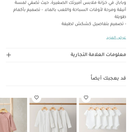
وباباز، في خزانة ملابس أميرتك الصغيرة، حيث تضفي لمسة
أنيقة ومرحة لأوقات السباحة واللعب بالماء.
- تصميم بأكمام
طويلة
- تصميم بتفاصيل كشكش لطيفة
- تصميم بإغلاق أمامي بسحاب لتسهيل الارتداء
عرض المزيد
- تصميم مبطن من الداخل بقماش شبكي من البوليستر 100%
خصائص المنتج:
لمزيد من الراحة
ابدعت ماركة ماماز وباباز
بدلة السباحة هذه المزينة بطبعة فراولة مرحة، لتكون خيارًا أنيقًا
معلومات العلامة التجارية
وممتعًا لكل أوقات السباحة واللعب بالماء. تتميز بأكمام طويلة،
وتفاصيل كشكش جذابة، وإغلاق أمامي بسحاب سهل
الاستخدام، مع بطانة ناعمة من البوليستر لتوفير الراحة
قد يعجبك أيضاً
الخامات:
بالمغامرات الصيفية.
الخامة الخارجية: 95%
بولياميد، 5% إيلاستين
البطانة الداخلية: 100% بوليستر
تعليمات العناية/الإرشادات:
تنظيف عند درجة حرارة 30
يُمنع استخدام المبيّض
يُمنع التجفيف بالمجفف
يُمنع
الكي
يُمنع التنظيف الجاف
تنظف مع ألوان مماثلة
وبالجهة الداخلية للخارج
تشطف بالماء النقي مباشرة بعد
الاستخدام
تترك ليجف بعيدًا عن الحرارة المباشرة وأشعة
الشمس
قد يعجبك أيضاً:
طقم ألبسة قطعة واحدة بأكمام قصيرة