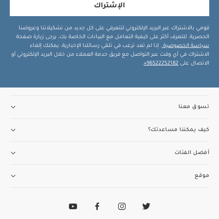
الإشتراك
قومي بالاشتراك عبر البريد الإلكتروني لتتعرفي على كل جديد من تشكيلاتنا وعروضنا
الحصرية. للتعرف أكثر على كيفية التعامل مع البيانات الخاصة بك، يرجى زيارة صفحة
سياسة الخصوصية
. إذا لم تعد ترغب في تلقي رسائلنا الإخبارية، يمكنك إلغاء
الاشتراك في أي وقت عبر التواصل مع فريق خدمة العملاء من خلال البريد الإلكتروني أو
الاتصال على
96522252182+
.
تسوق معنا
كيف يمكننا مساعدتك؟
أفضل الفئات
موقع