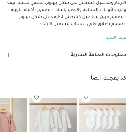
الأزهار وتفاصيل كشكش على شكل بيبلوم، لتضفي لمسة أنيقة
ومرحة لأوقات السباحة واللعب بالماء.
- تصميم بأكمام طويلة
- تصميم مزين بتفاصيل كشكش لطيفة على شكل بيبلوم
-تصميم بإغلاق خلفي بسحاب لتسهيل الارتداء
- تصميم مبطن من الداخل بقماش شبكي من البوليستر 100%
عرض المزيد
خصائص المنتج:
لمزيد من الراحة
بدلة السباحة هذه مزينة
بطبعة الأزهار الوردية وتفاصيل كشكش بيبلوم مرحة، لتكون
خيارًا أنيقًا وممتعًا لكل أوقات السباحة واللعب بالماء. تتميز
معلومات العلامة التجارية
بأكمام طويلة، إغلاق خلفي بسحاب سهل الاستخدام، وبطانة
الخامات:
ناعمة من البوليستر لتوفير الراحة أثناء اللعب بالماء.
الخامة الخارجية: 83% بوليستر، 17% إيلاستان
البطانة
قد يعجبك أيضاً
تعليمات العناية/الإرشادات:
الداخلية: 100% بوليستر
تنظيف عند درجة حرارة 30
يُمنع استخدام المبيّض
يُمنع
التجفيف بالمجفف
يُمنع الكي
يُمنع التنظيف الجاف
تنظيف مع ألوان مماثلة وبالجهة الداخلية للخارج
تشطف
بالماء النقي مباشرة بعد الاستخدام
تترك ليجف بعيدًا عن
الحرارة المباشرة وأشعة الشمس
قد يعجبك أيضاً:
طقم ألبسة
قطعة واحدة بأكمام قصيرة قماش عضوي بلون أبيض - 5 قطع
طقم
بيجاما قطعة واحدة عضوية بلون أبيض - 3 قطع
لباس بتصميم قطعة