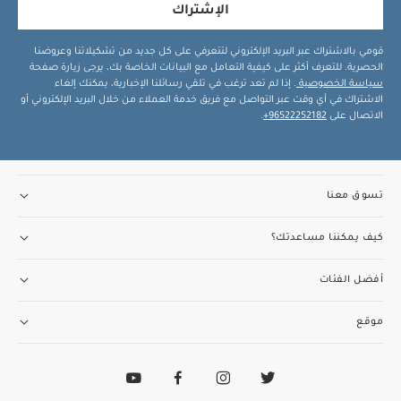
الإشتراك
قومي بالاشتراك عبر البريد الإلكتروني لتتعرفي على كل جديد من تشكيلاتنا وعروضنا
الحصرية. للتعرف أكثر على كيفية التعامل مع البيانات الخاصة بك، يرجى زيارة صفحة
سياسة الخصوصية
. إذا لم تعد ترغب في تلقي رسائلنا الإخبارية، يمكنك إلغاء
الاشتراك في أي وقت عبر التواصل مع فريق خدمة العملاء من خلال البريد الإلكتروني أو
الاتصال على
96522252182+
.
تسوق معنا
كيف يمكننا مساعدتك؟
أفضل الفئات
موقع