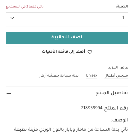
2-3 Years
الكمية:
باقي فقط 2 في المستودع
1
اضف للحقيبة
أضف إلى قائمة الأمنيات
عرض المزيد
ملابس أطفال
Unisex
بدلة سباحة بنقشة أزهار
تفاصيل المنتج
رقم المنتج
218959994
الوصف:
تأتي بدلة السباحة من ماماز وباباز باللون الوردي مزينة بطبعة