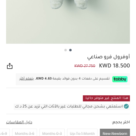
أوفرول فرو صناعي
KWD 18.500
KWD 27.750
مشار
تقسيم على دفعات 4 بدون فوائد بقيمة
KWD 4.63.
يتعلم أكثر
هذا المنتج غير متوفر حاليا.
استمتعي بشحن مجاني للطلبات غير بالأثاث التي تزيد عن 25 د.ك
اختر بحجم:
دليل المقاسات
6-9 Months
3-6 Months
0-3 Months
Up To 1 Month
New Newborn