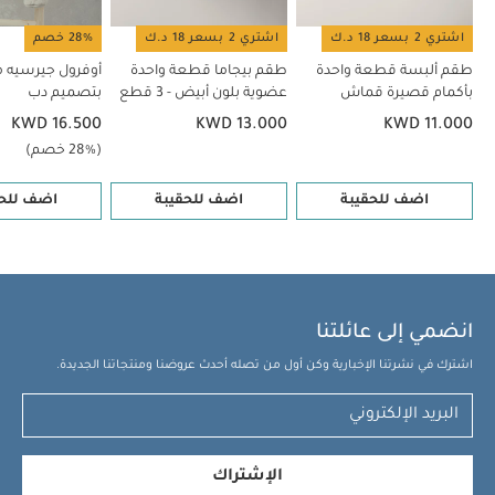
طقم دنغري منسوج بنقشة دب وبودي سوت، 2 قطع
اشتري 2 بسعر 18 د.ك
اشتري 2 بسعر 18 د.ك
28% خصم
طقم ألبسة قطعة واحدة
طقم بيجاما قطعة واحدة
أوفرول جيرسيه 
بأكمام قصيرة قماش
عضوية بلون أبيض - 3 قطع
بتصميم دب
عضوي بلون أبيض - 5 قطع
KWD 16.500
KWD 13.000
KWD 11.000
(28% خصم)
اضف للحقيبة
اضف للحقيبة
اضف للحق
انضمي إلى عائلتنا
اشترك في نشرتنا الإخبارية وكن أول من تصله أحدث عروضنا ومنتجاتنا الجديدة.
الإشتراك