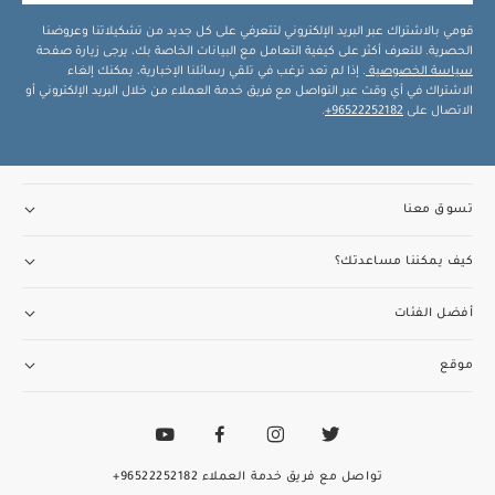
قومي بالاشتراك عبر البريد الإلكتروني لتتعرفي على كل جديد من تشكيلاتنا وعروضنا
الحصرية. للتعرف أكثر على كيفية التعامل مع البيانات الخاصة بك، يرجى زيارة صفحة
سياسة الخصوصية
. إذا لم تعد ترغب في تلقي رسائلنا الإخبارية، يمكنك إلغاء
الاشتراك في أي وقت عبر التواصل مع فريق خدمة العملاء من خلال البريد الإلكتروني أو
الاتصال على
96522252182+
.
تسوق معنا
كيف يمكننا مساعدتك؟
أفضل الفئات
موقع
تواصل مع فريق خدمة العملاء
96522252182+