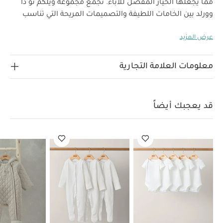
مما يجعلها الخيار المفضل للآباء. تجمع مجموعة ويلكم تو ذا
وورلد بين الخامات اللطيفة والتصميمات المريحة التي تناسب
استخدام طفلك منذ أيامه الأولى.
سيكون هذا الأوفرول خيارك
عرض المزيد
المفضل لإكمال أناقة طفلك، فهو يتميز بتصميم كلاسيكي فاخر
بجزء خارجي من فرو صناعي ناعم وفاخر بلون رمادي فاتح وبطانة
بالكامل وسحّاب للإغلاق لسهولة الارتداء والتغيير وغطاء رأس
معلومات العلامة التجارية
وقفازات للحماية من الخدوش وبطانة ناعمة لضمان الشعور
خصائص المنتج:
بالراحة والدفء أثناء التنزه في الأيام الخريفية.
إغلاق بسحّاب لسهولة الارتداء
فرو صناعي ناعم وفاخر
قد يعجبك أيضاً
الخامات:
تصميم مبطن بالكامل للشعور بالراحة والدفء
الطبقة الخارجية والبطانة الأكمام والحشو: 100‏‏‏%‏‏‏ بوليستر
تعليمات العناية/الإرشادات:
البطانة : 100‏‏‏%‏‏‏ قطن
غسل على درجة حرارة 40 درجة مئوية
ممنوع استخدام
المبيضات
تجفيف على درجة حرارة منخفضة
كيّ على درجة
حرارة منخفضة
ممنوع التنظيف الجاف
تغسل الألوان
الداكنة على حدة
الغسيل والكي على الجانب الآخر
قد يعجبك
أيضاً:
طقم ألبسة قطعة واحدة بأكمام قصيرة قماش عضوي بلون أبيض
- 5 قطع
طقم بيجاما قطعة واحدة عضوية بلون أبيض - 3 قطع
أوفرول
جيرسيه مبطن بتصميم دب
طقم فيست ناعم ولباس الكل في واحد - بيج