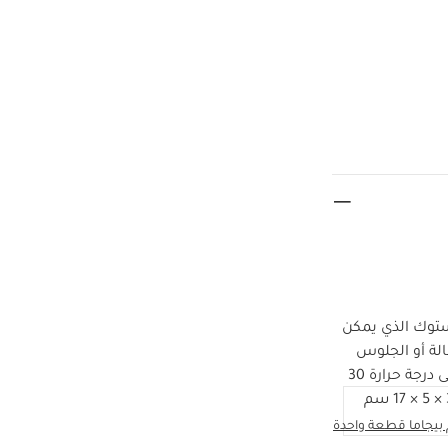
 ستوك الذي يمكن
لة أو الجلوس
حشو من بوليستر مقوى للشعور بالراحة ويمكن غسلها على درجة حرارة 30
م
بيجاما قطعة واحدة