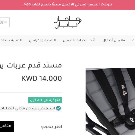
تنزيلات الصيف! تسوقي الأفضل مبيعًا بخصم لغاية 50%.
ت
ملابس أطفال
أثاث حضانة الأطفال
التغذية والكراسي
العناية بالطف
مسند قدم عربات ي
KWD 14.000
متوفرة في المخزن
استمتعي بشحن مجاني للطلبات غير بال
مقاس و
اختر بحجم:
مقاس واحد