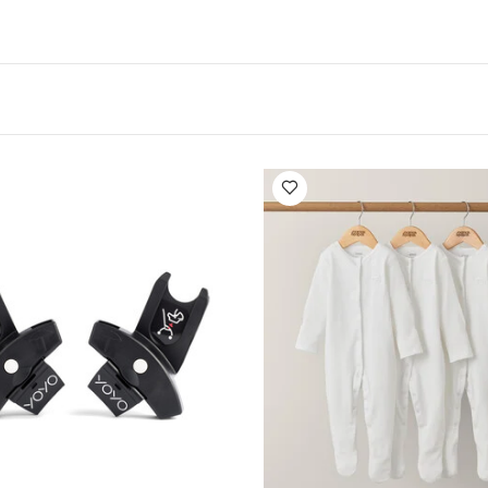
وصلات تثبيت مقعد السيارة في عربات يويو من ستوك - أسود
حامل أكواب
ر فأكثر من ستوك - أخضر زيتوني