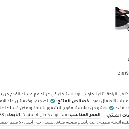
21819
ا من الراحة أثناء الجلوس أو الاسترخاء في عربته مع مسند القدم من
عربات الأطفال يويو.
خصائص المنتج:
تصميم بوضعيتين عند الإما
ود فقط
العمر المناسب:
منذ الولادة حتى 4 سنوات
الأبعاد:
33 × 5 × 17 س
ت المنتج:
قم ألبسة قطعة واحدة بأكمام قصيرة قماش عضوي بلون أبيض - 5 قطع
طقم 