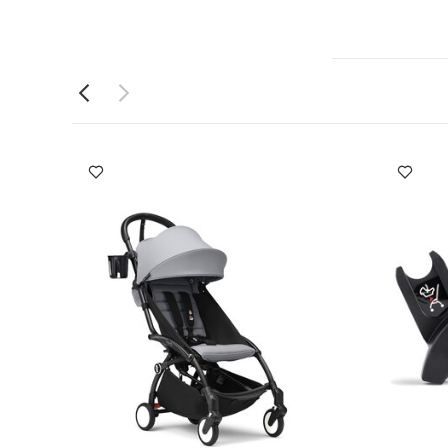
 يويو من ستوك