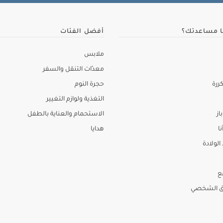
ا مساعدتك؟
أفضل الفئات
ملابس
معدّات التنقل والسفر
ررة
حجرة النوم
التغذية ولوازم التغيير
از
الاستحمام والعناية بالطفل
نا
هدايا
لولادة
ع
ق الشخصي