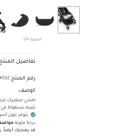
الصورة 1/4
تفاصيل المنتج
رقم المنتج
4532
الوصف:
امنحي صغيرك مزيدً
تثبيته بسهولة في 
يتوفر بلون أس
درجة مئوية
مواصفا
قد يعجبك أيضاً:
ط