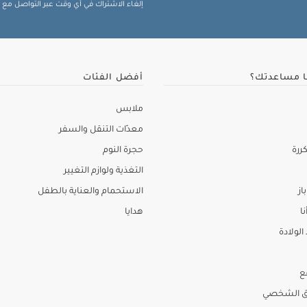
إلغاء الاشتراك في أي وقت عبر التواصل مع فر
ا مساعدتك؟
أفضل الفئات
ملابس
معدّات التنقل والسفر
ررة
حجرة النوم
التغذية ولوازم التغيير
از
الاستحمام والعناية بالطفل
نا
هدايا
لولادة
ع
ق الشخصي