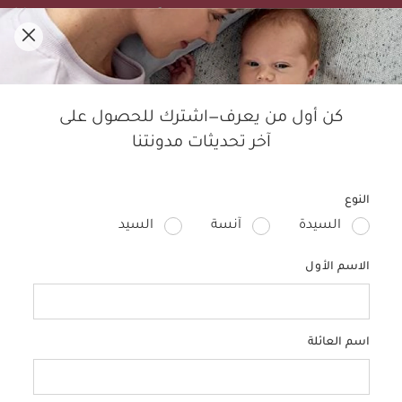
تنزيلات الصيف! تسوقي الأفضل مبيعًا بخصم لغاية 50%.
0
مدوّنة ماماز آند باباز
كن أول من يعرف—اشترك للحصول على
آخر تحديثات مدونتنا
النوم
الأطفال
التربية
الحمل
منتجات الأطفال
تصمي
النوع
السيدة
آنسة
السيد
الاسم الأول
اسم العائلة