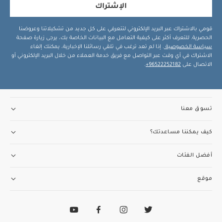
الإشتراك
قومي بالاشتراك عبر البريد الإلكتروني لتتعرفي على كل جديد من تشكيلاتنا وعروضنا
الحصرية. للتعرف أكثر على كيفية التعامل مع البيانات الخاصة بك، يرجى زيارة صفحة
سياسة الخصوصية
. إذا لم تعد ترغب في تلقي رسائلنا الإخبارية، يمكنك إلغاء
الاشتراك في أي وقت عبر التواصل مع فريق خدمة العملاء من خلال البريد الإلكتروني أو
الاتصال على
96522252182+
.
تسوق معنا
كيف يمكننا مساعدتك؟
أفضل الفئات
موقع