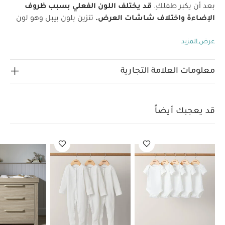
بعد أن يكبر طفلكِ.
قد يختلف اللون الفعلي بسبب ظروف
الإضاءة واختلاف شاشات العرض.
تتزين بلون بيبل وهو لون
حيادي يتناسب تمامًا مع درجات الرمادي والديكورات الداخلية ذات
عرض المزيد
اللون البيج. ستبدو مجموعة أثاث ويدمور ثنائية اللون مثالية
لغرفة طفلك. صُممت وطُوّرت هذه المجموعة داخليًا في ماماز
وباباز وتتميز بحلول تخزين ذكية ولمسات نهائية بحواف دائرية
معلومات العلامة التجارية
كلاسيكية ولمسات خشبية.
ميزات المنتج:
تتوفر بلونين بيبل
وطبيعي مع مقابض خشبية
احتفظي بخزانة الملابس عندما يكبر
طفلك بفضل سطح قابل للإزالة
مساحة واسعة لتخزين
قد يعجبك أيضاً
الملابس والحفاضات مع 3 أدراج
مواصفات
المنتج:
الميزة
التفاصيل
المناسبة للعمر
الولادة - 11
كغ (12 شهرًا تقريبًا)
الأبعاد
العرض 96.6 × العمق 53.5 ×
الارتفاع 92.6 سم
اللون
بيبل / ثنائي اللون
قد يختلف اللون
الفعلي بسبب ظروف الإضاءة واختلاف شاشات
العرض.
الخامة
لوح خشبي متوسط الكثافة ولوح خشب
مضغوط + رقائق لامعة
تعليمات العناية
امسح بقطعة
قماش مبللة
تعليمات السلامة
أقصى وزن للطفل لخزانة
الملابس: 11 كغ
قد يعجبك أيضاً:
طقم ألبسة قطعة واحدة
بأكمام قصيرة قماش عضوي بلون أبيض - 5 قطع
طقم بيجاما قطعة