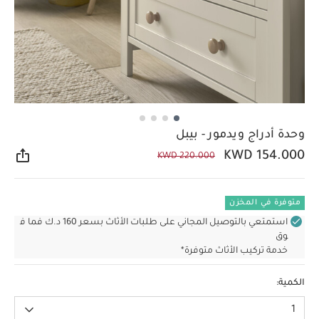
وحدة أدراج ويدمور - بيبل
KWD 154.000
KWD 220.000
مشار
متوفرة في المخزن
استمتعي بالتوصيل المجاني على طلبات الأثاث بسعر 160 د.ك فما ف
وق
خدمة تركيب الأثاث متوفرة*
الكمية:
1