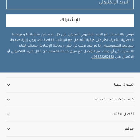
الإشتراك
قومي بالاشتراك عبر البريد الإلكتروني لتتعرفي على كل جديد من تشكيلاتنا وعروضنا
الحصرية. للتعرف أكثر على كيفية التعامل مع البيانات الخاصة بك، يرجى زيارة صفحة
سياسة الخصوصية
. إذا لم تعد ترغب في تلقي رسائلنا الإخبارية، يمكنك إلغاء
الاشتراك في أي وقت عبر التواصل مع فريق خدمة العملاء من خلال البريد الإلكتروني أو
الاتصال على
96522252182+
.
تسوق معنا
كيف يمكننا مساعدتك؟
أفضل الفئات
موقع