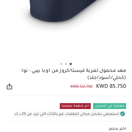
مهد محمول لعربة فيستا/كروز من اوبا بيبي - نوا
(كحلي/أسود/جلد)
KWD 85.750
KWD 122.750
مشار
متوفرة في المخزن
اخر قطعة متوفرة
استمتعي بشحن مجاني للطلبات غير بالأثاث التي تزيد عن 25 د.ك
اختر بحجم: