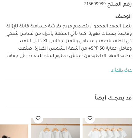
رقم المنتج
215699939
الوصف:
يتميز المهد المحمول بتصميم مريح بفرشة مسامية قابلة للإزالة
وقاعدة بفتحات تهوية، كما تأتي المظلة بأجزاء من قماش شبكي
في الخلف بتصميم مسامي وتتميز بمقاس XL قابل للتمدد
وعامل حماية SPF 50+ من أشعة الشمس الضارة. صنعت
بطانة المهد الداخلية من قماش مقاوم للماء للحفاظ على جفاف
طفلك وشعوره بالراحة. استخدمي الوصلات لتثبيت المهد
عرض المزيد
المحمول بسرعة وسهولة في الهيكل، ويمكن وضعه وإزالته بيد
واحدة لنقل طفلك النائم. سينعم الطفل بالشعور بالراحة
والأمان في هذا المهد المحمول، فهو مناسب للطفل حتى وزن 9
كغم أو حتى بيدأ بالدفع بيديه وركبتيه.
سينعم طفلك بنوم هادئ
قد يعجبك أيضاً
في المهد المحمول بعربة الأطفال بفضل وضعية الاستلقاء
بشكل كامل، إضافة إلى فتحات التهوية المميزة التي تجعله
مكانًا آمناً للنوم في المساء. كل ما عليك هو تركيب المهد في
الحامل (متاح كملحق) وسينام طفلك كأنه في مهده الأساسي.
يتميز المهد المحمول بخصائص مريحة وعملية ووضعيات
خصائص المنتج:
استلقاء مما يجعله خيارًا مثاليًا أثناء السفر.