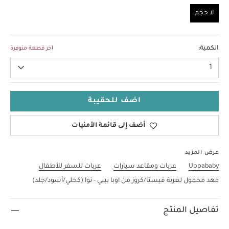
لا حجم
لا حجم
الكمية:
اخر قطعة متوفرة
1
اضف للحقيبة
أضف إلى قائمة الأمنيات
عرض المزيد
Uppababy
عربات ومقاعد سيارات
عربات للسفر للأطفال
مهد محمول لعربة فيستا/كروز من اوبا بيبي - نوا (كحلي/أسود/جلد)
تفاصيل المنتج