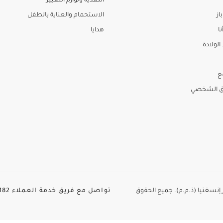
التغذية ولوازم التغيير
از
الاستحمام والعناية بالطفل
نا
هدايا
لولادة
ع
ق الشخصي
الطاير إنسغنيا (ذ.م.م). جميع الحقوق
تواصل مع فريق خدمة العملاء
82+