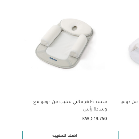
قد يعجبك أيضاً:
عضوية بلون أبيض -
وسادة بادي للحمل
من دومو
مسند ظهر مالتي سليب من دومو مع
وسادة
وسادة رأس
نقشة 
9.000
KWD 19.750
اضف للحقيبة