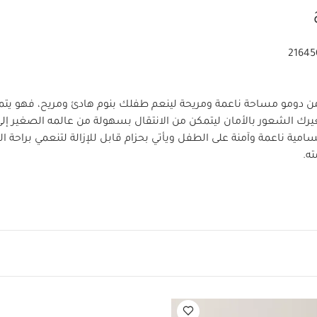
21645
ن دومو مساحة ناعمة ومريحة لينعم طفلك بنوم هادئ ومريح، فهو يتم
رك الشعور بالأمان ليتمكن من الانتقال بسهولة من عالمه الصغير إلى ا
ية ناعمة وآمنة على الطفل ويأتي بحزام قابل للإزالة لتنعمي براحة ا
ه.
سهل الحمل والضبط ليناسب حجم الطفل
حزام أمان للحفاظ 
قماش مسامي بارز الملمس لتهوية رأس الطفل
قابل للتعديل م
ع غطاء قابل للإزالة والغسل لتكوني مستعدة في جميع الأوقات
تت
ن دومو على حدة
الخامة:
الغطاء: 95‏%‏ قطن عضوي، 5‏%‏ إيلاستان (جيرسيه)
وليستر
الفرشة: فوم بولي يوريثان
حشو الحاجز الواق
العمر المناسب
منذ الولادة وحتى 6 أشهر
الأبعاد
صفات المنتج:
تعليمات العناية/الإرشادات:
الغطاء: غسل بالغس
ممنوع استخدام مجفف الملابس
يغسل الحزام بمفرده أو ي