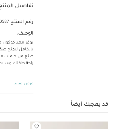
تفاصيل المنتج
رقم المنتج
0587
الوصف:
يوفر مهد كوكون م
بالكامل ليمنح صغي
صنع من خامات مسام
راحة طفلك وسلامت
خصائص المنتج:
عرض المزيد
وبقائه على ظهره
6 أشهر
يأتي م
كوكون الإضافية م
قد يعجبك أيضاً
القماش بارز الملمس: 100‏%‏ ب
ألياف بوليستر
موا
80 ( 93 سم عند الفتح بالكامل)
حرارة 30 درجة مئوية