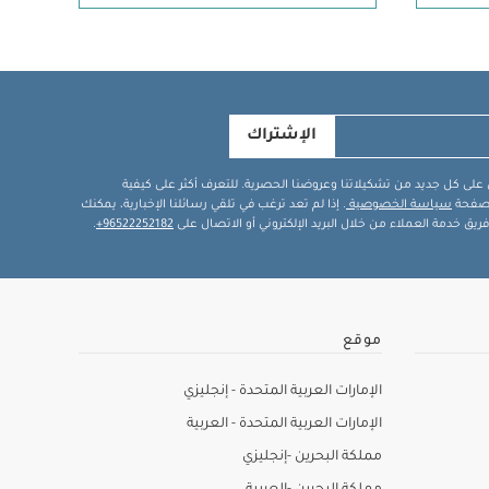
الإشتراك
في على كل جديد من تشكيلاتنا وعروضنا الحصرية. للتعرف أكثر على كيفية
ة صفحة
سياسة الخصوصية
. إذا لم تعد ترغب في تلقي رسائلنا الإخبارية، يمكنك
يق خدمة العملاء من خلال البريد الإلكتروني أو الاتصال على
96522252182+
.
موقع
الإمارات العربية المتحدة - إنجليزي
الإمارات العربية المتحدة - العربية
مملكة البحرين -إنجليزي