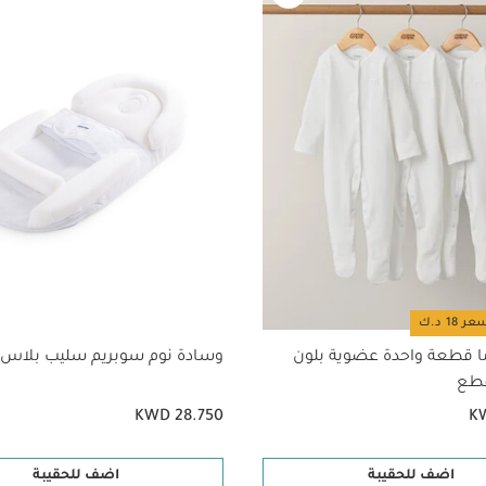
 الشريط الفيلكرو في تلف الخامات البارزة أو غيرها بداخل الغسالة
ة بأكمام قصيرة قماش عضوي بلون أبيض - 5 قطع
طقم بيجاما قطعة واحدة 
وبريم سليب بلاس من دومو
مسند ظهر مالتي سليب من دومو مع وسادة رأس
نقشة أوراق شجر بلون أخضر فاتح
ا قطعة واحدة عضوية بلون
وسادة نوم سوبريم سليب بلاس 
KWD 28.750
K
اضف للحقيبة
اضف للحقيبة