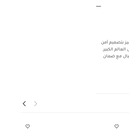
يز بتصميم آمن
لعالم الكبير.
لبال مع ضمان
على سلامة الطفل
نذ الولادة وحتى
وفر بطانة مهد
ي من الصدمات:
 (سم):
49 ×
الة عند درجة
وضع في شبكة