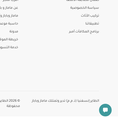
ضمان مطابقة الأسعا
أقرب متجر
سياسة الخصوصية
عن ماماز و باب
تركيب الأثاث
ماماز وباباز وأ
تطبيقاتنا
حاسبة موعد ا
برنامج المكافآت أمبر
مدونة
خريطة الموق
خدمة التسو
الطاير إنسغنيا (ذ.م.م) تدير وتمتلك ماماز وباباز
© 2026 
محفوظة