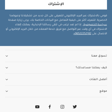
الإشتراك
قومي بالاشتراك عبر البريد الإلكتروني لتتعرفي على كل جديد من تشكيلاتنا وعروضنا
الحصرية. للتعرف أكثر على كيفية التعامل مع البيانات الخاصة بك، يرجى زيارة صفحة
سياسة الخصوصية
. إذا لم تعد ترغب في تلقي رسائلنا الإخبارية، يمكنك إلغاء
الاشتراك في أي وقت عبر التواصل مع فريق خدمة العملاء من خلال البريد الإلكتروني أو
الاتصال على
96522252182+
.
تسوق معنا
كيف يمكننا مساعدتك؟
أفضل الفئات
موقع