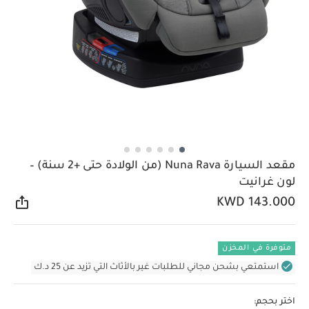
مقعد السيارة Nuna Rava (من الولادة حتى +2 سنة) –
لون غرانيت
KWD 143.000
مشار
متوفرة في المخزن
استمتعي بشحن مجاني للطلبات غير بالأثاث التي تزيد عن 25 د.ك
اختر بحجم: