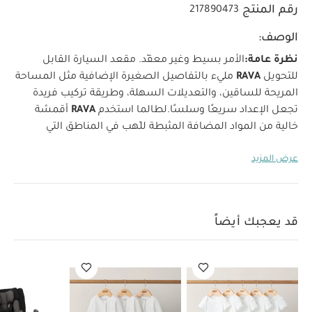
رقم المنتج
217890473
الوصف:
نظرة عامة:
الأمر بسيط وغير معقّد. مقعد السيارة القابل
للتحويل
RAVA
مليء بالتفاصيل الصغيرة الإضافية مثل المساحة
المريحة للساقين، والتعديلات السهلة، وطريقة تركيب فريدة
تجعل الإعداد سريعًا وسلسًا.
لطالما استخدم
RAVA
أقمشة
خالية من المواد المضافة المثبطة للّهب في المناطق التي
يلامسها الطفل، ونسعى باستمرار إلى تحسين تركيبة المواد
عرض المزيد
وعمليات التصنيع لنكون أكثر حرصًا ووعيًا. والآن — من القماش
إلى الإسفنج وما بعده — كل عنصر مُختار بعناية ليكون
مقاومًا
للاشتعال بشكل طبيعي
و
خالٍ من أي مواد كيميائية مثبطة
للّهب
.
استمتعي بكل لحظة سحرية، وفوضوية، ومليئة
قد يعجبك أيضاً
بالفتات.
المزايا:
تركيب Simply™ الآمن
الحزام هو الخيار
الأفضل
تبديل وضعيات الجلوس بكل سهولة
مساحة مريحة
للساقين
حاملات أكواب مزدوجة قابلة للفتح
عشر وضعيات
للاتكاء
مسند رأس قابل للضبط بيد واحدة وبعشر وضعيات
حزام
منطقة الحوض بدون إعادة تمرير وبوضعيتين
تصميم
ذكي:
تكنولوجيا أمان متقدمة تجعل التركيب سريعًا وآمنًا