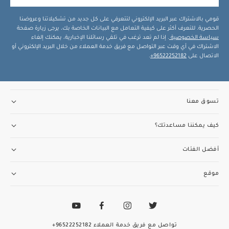
قومي بالاشتراك عبر البريد الإلكتروني لتتعرفي على كل جديد من تشكيلاتنا وعروضنا
الحصرية. للتعرف أكثر على كيفية التعامل مع البيانات الخاصة بك، يرجى زيارة صفحة
سياسة الخصوصية
. إذا لم تعد ترغب في تلقي رسائلنا الإخبارية، يمكنك إلغاء
الاشتراك في أي وقت عبر التواصل مع فريق خدمة العملاء من خلال البريد الإلكتروني أو
الاتصال على
96522252182+
.
تسوق معنا
كيف يمكننا مساعدتك؟
أفضل الفئات
موقع
تواصل مع فريق خدمة العملاء
96522252182+