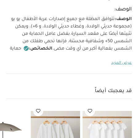
الوصف:
الوصف:
تتوافق المظلة مع جميع إصدارات عربة الأطفال يو يو
(مجموعة حديثي الولادة، وغطاء حديثي الولادة، و 6+)، ويمكن
تثبيتها أيضًا على مقعد السيارة.
بفضل عامل الحماية من
الشمس 50+ وشفافية محسّنة، فإنها تحمي طفلك من
الشمس بفعالية أكبر من أي وقت مضى.
الخصائص:
حماية
من الشمس بعامل حماية 50+ وشفافية محسّنة
متوفرة
عرض المزيد
بجميع الألوان
تتوافق مع جميع إصدارات عربة الأطفال يو
يو
الخامة:
القماش:
بوليستر أو قماش مقاوم للأشعة فوق
البنفسجية للحماية من الشمس
الإطار:
ألومنيوم أو ألياف زجاجية
للمتانة والمرونة
المشبك:
بلاستيك أو معدن لسهولة التثبيت
قد يعجبك أيضاً
على عربة الأطفال إطار
العمر المناسب:
من 0 إلى 4 سنوات
قد يعجبك أيضاً:
طقم ألبسة قطعة واحدة بأكمام قصيرة قماش
عضوي بلون أبيض - 5 قطع
طقم بيجاما قطعة واحدة عضوية بلون أبيض
- 3 قطع
Stokke YOYO parasol - Taupe
مظلة عربة أطفال ستوك يويو –
بيج بونبوينت
وصلات فاردو لمقعد السيارة سايبكس/ ماكسي كوزي -
أسود