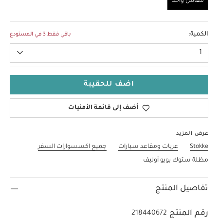
مقاس واحد
مقاس واحد
الكمية:
باقي فقط 3 في المستودع
1
اضف للحقيبة
أضف إلى قائمة الأمنيات
عرض المزيد
Stokke
عربات ومقاعد سيارات
جميع اكسسوارات السفر
مظلة ستوك يويو أوليف
تفاصيل المنتج
رقم المنتج
218440672