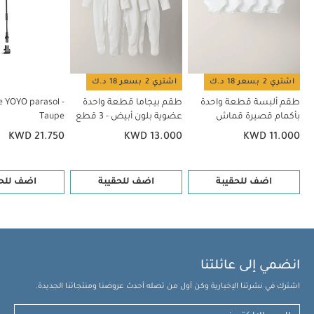
اشتري 2 بسعر 18 د.ك
اشتري 2 بسعر 18 د.ك
طقم ألبسة قطعة واحدة
طقم بيجاما قطعة واحدة
e YOYO parasol -
بأكمام قصيرة قماش
عضوية بلون أبيض - 3 قطع
Taupe
عضوي بلون أبيض - 5 قطع
KWD 21.750
KWD 13.000
KWD 11.000
اضف للحقيبة
اضف للحقيبة
اضف للحق
انضمي إلى عائلتنا
اشترك في نشرتنا الإخبارية وكن أول من تصله أحدث عروضنا ومنتجاتنا الجديدة.