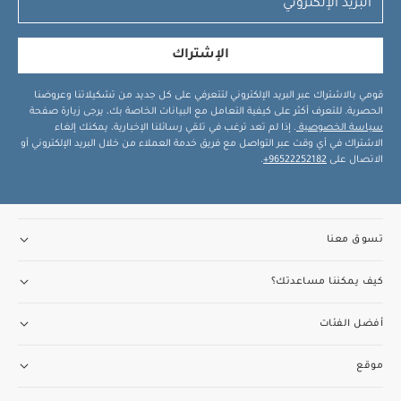
الإشتراك
قومي بالاشتراك عبر البريد الإلكتروني لتتعرفي على كل جديد من تشكيلاتنا وعروضنا
الحصرية. للتعرف أكثر على كيفية التعامل مع البيانات الخاصة بك، يرجى زيارة صفحة
سياسة الخصوصية
. إذا لم تعد ترغب في تلقي رسائلنا الإخبارية، يمكنك إلغاء
الاشتراك في أي وقت عبر التواصل مع فريق خدمة العملاء من خلال البريد الإلكتروني أو
الاتصال على
96522252182+
.
تسوق معنا
كيف يمكننا مساعدتك؟
أفضل الفئات
موقع