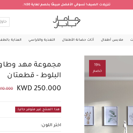
تنزيلات الصيف! تسوقي الأفضل مبيعًا بخصم لغاية 50%.
ت
ملابس أطفال
أثاث حضانة الأطفال
التغذية والكراسي
العناية بالطف
مجموعة مهد وطاول
19%
خصم
البلوط - قطعتان
KWD 250.000
310.000
هذا المنتج غير متوفر حاليا.
اختر اللون: