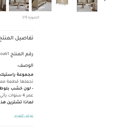
الصورة 1/9
تفاصيل المنتج
رقم المنتج
oak1
الوصف:
مجموعة راستيك
تجعلها قطعة مميز
- لون خشب بلوط 
عمر 4 سنوات
يأتي بقاعدة
لماذا تشترين هذا
المشي حتى عمر 4 سنوات
عرض المزيد
العمر المناسب:
من
الخامات:
ألواح خ