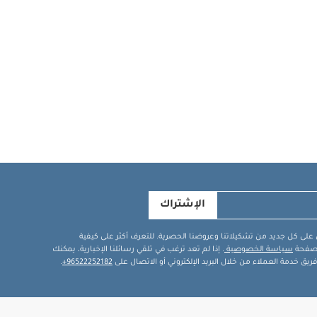
الإشتراك
في على كل جديد من تشكيلاتنا وعروضنا الحصرية. للتعرف أكثر على كيفية
ة صفحة
سياسة الخصوصية
. إذا لم تعد ترغب في تلقي رسائلنا الإخبارية، يمكنك
يق خدمة العملاء من خلال البريد الإلكتروني أو الاتصال على
96522252182+
.