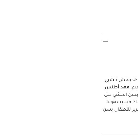
يطة بنقش خشبي
يم.
مهد أطلس
 بسن المشي حتى
رير للأطفال بسن
شب بلوط فاتح
لفرشة غير