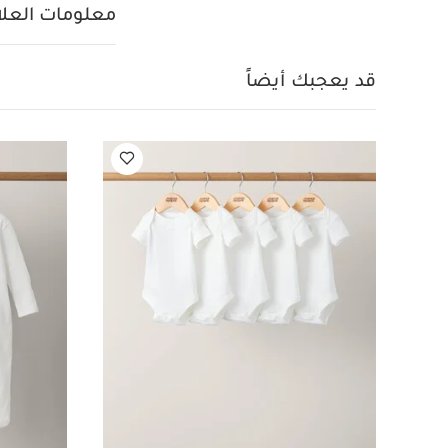
مرفقة:
معلومات العلام
سم
طاولة تغيير 
للتغيير قابل للإزال
مواصفات المنتج
قد يعجبك أيضاً
89 × العمق: 55 سم تقريبًا
قطع
طقم بيجاما قطعة