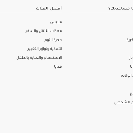
ا مساعدتك؟
أفضل الفئات
ملابس
معدّات التنقل والسفر
ررة
حجرة النوم
التغذية ولوازم التغيير
از
الاستحمام والعناية بالطفل
نا
هدايا
لولادة
ع
ق الشخصي