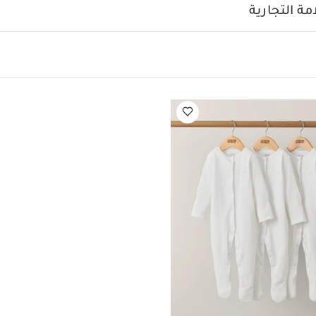
ة التجارية
أطلس - لون خشب بلوط فاتح
المزايا:
تصميم كلاسيكي بنقش خشبي
س
ة لتحتفظي بخزانة الأدراج
تحتوي على 3 أدراج واسعة تمنحك مساحة تخزين كبيرة
العمر المناسب: منذ الولادة حتى 11 كغم (12 شهرًا تقريبًا)
قد يعجبك أيضاً:
 واحدة عضوية بلون أبيض - 3 قطع