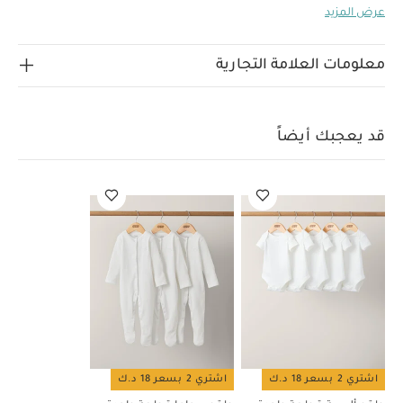
عرض المزيد
بفضل تصميمه القابل للتحويل إلى سرير أطفال بسن المشي،
كما يأتي بقاعدة قابلة للتعديل إلى 3 وضعيات ارتفاع لضمان
الحفاظ على سلامة الطفل أثناء النمو وراحته في أوقات النوم.
معلومات العلامة التجارية
لماذا تشترين هذا المنتج؟
يمكن تحويله إلى سرير للأطفال
بسن المشي بقضيب أمان حتى سن 4 سنوات
قاعدة قابلة
للتعديل إلى 3 وضعيات ارتفاع لسهولة وضع طفلك على المهد
قد يعجبك أيضاً
قواعد تثبيت خفية للحفاظ على أمان طفلك
مواصفات
المنتج:
منذ الولادة إلى 4 سنوات تقريبًا
الطول (الجانب
الأطول): 146.9 سم × العرض: 78 سم × الارتفاع: 94 سم
خزانة
ملابس ويتمور
سيحتاج طفلك إلى مساحة كافية لتخزين
ملابسه الرقيقة، لذا تأتيك خزانة ملابس ويتمور بدرج عميق كبير
ومثالي لتنظيم بيجاماته الصغيرة. كما تتميز بقضبان قابلة للإزالة
في الداخل حتى لا تحتاجي إلى تغيير الخزانة عندما ينمو صغيرك
ويمكنك استخدامها لتخزين ملابسك الخاصة.
لماذا تشترين
هذا المنتج؟
تصميم باللونين الأبيض أو الرمادي بمقابض
خشبية
قضيب قابل للإزالة لتخزين ملابس الأطفال والكبار
مساحة واسعة مع درج كبير لوضع الملابس المفضلة
اشتري 2 بسعر 18 د.ك
اشتري 2 بسعر 18 د.ك
مواصفات المنتج:
الارتفاع: 180 × العرض (الجهة الأمامية