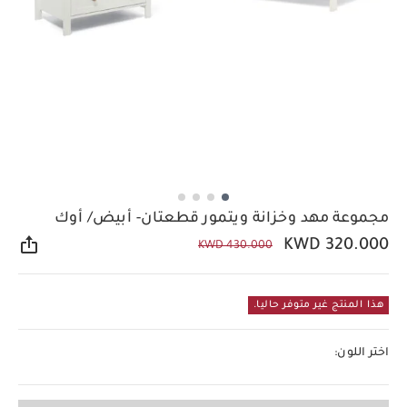
مجموعة مهد وخزانة ويتمور قطعتان- أبيض/ أوك
KWD 320.000
KWD 430.000
مشار
هذا المنتج غير متوفر حاليا.
اختر اللون: