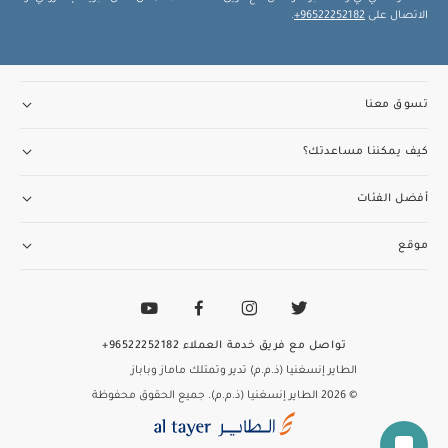
الاتصال على
96522252182+
.
تسوق معنا
كيف يمكننا مساعدتك؟
أفضل الفئات
موقع
تواصل مع فريق خدمة العملاء
96522252182+
الطاير إنسغنيا (ذ.م.م) تدير وتمتلك ماماز وباباز
© 2026 الطاير إنسغنيا (ذ.م.م). جميع الحقوق محفوظة