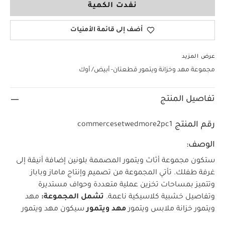
نفدت الكمية
أضف إلى قائمة الأمنيات
عرض المزيد
مجموعة مهد وخزانة ويتمور قطعتان- أبيض/ أوك
تفاصيل المنتج
رقم المنتج
commercesetwedmore2pc1
الوصف:
ستكون مجموعة أثاث ويتمور المصممة بلونين إضافة أنيقة إلى
غرفة طفلك. تأتي المجموعة من تصميم وإنتاج ماماز وباباز
وتتميز بمساحات تخزين عملية متعددة وحواف مستديرة
وتفاصيل خشبية كلاسيكية ناعمة.
تشمل المجموعة:
مهد
ويتمور
خزانة ملابس ويتمور
مهد ويتمور
سيكون مهد ويتمور
الرفيق الأمثل لطفلك منذ الولادة وحتى سن المشي وما بعده