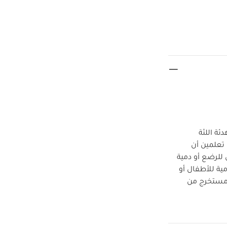
ئة اللثة
تعلمين أن
 للرضع أو دمية
ة للأطفال أو
نشيط مختلف الحواس أو كقطعة زينة. صنعت من مطاط طبيعي 100‏%‏ مستخرج من
 بدون ثقوب
لا تشبه أي
م سهل الإمساك