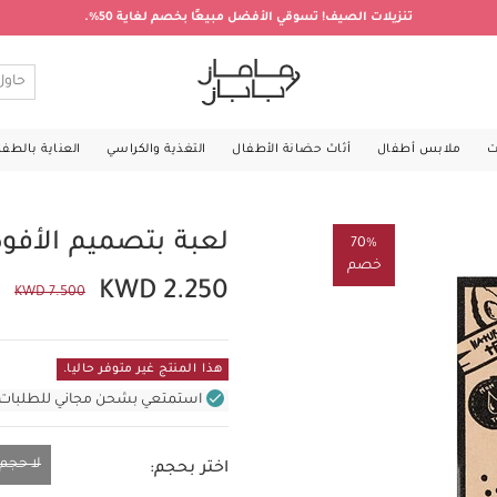
تنزيلات الصيف! تسوقي الأفضل مبيعًا بخصم لغاية 50%.
ت
ملابس أطفال
أثاث حضانة الأطفال
التغذية والكراسي
العناية بالطف
لعبة بتصميم الأفوكا
70%
خصم
KWD 2.250
KWD 7.500
هذا المنتج غير متوفر حاليا.
استمتعي بشحن مجاني للطلبات غير بال
لا حجم
اختر بحجم:
لا حجم