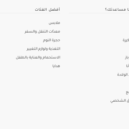
ا مساعدتك؟
أفضل الفئات
ملابس
معدّات التنقل والسفر
ررة
حجرة النوم
التغذية ولوازم التغيير
از
الاستحمام والعناية بالطفل
نا
هدايا
لولادة
ع
ق الشخصي