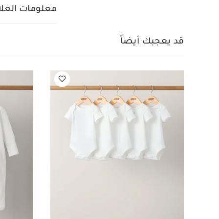
وآمن عند المضغ لت
معلومات العلام
تمامًا للأطفال تت
صحي مضاد للعفن، 
يمكن استخدامه
قد يعجبك أيضاً
العناية بجميع الت
خلال مساهمة جميع
الحجم: 6.5 × 7 × 10 سم
بتصميم مختلف، فه
إلى الطفل.
قد يعج
قطعة واحدة عضوية بلون
أولي اند كارول
غطاء ص