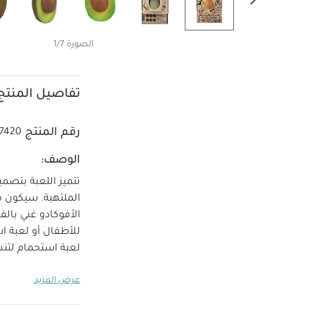
الصورة 1/7
تفاصيل المنتج
رقم المنتج
7420
الوصف:
تتميز اللعبة بتصم
الملتهبة. سيكون م
الأفوكادو غني بال
للأطفال أو لعبة ا
أشجار هيفيا باست
عرض المزيد
لتجنب تكون البكتي
خصا
قطعة الأخرى.