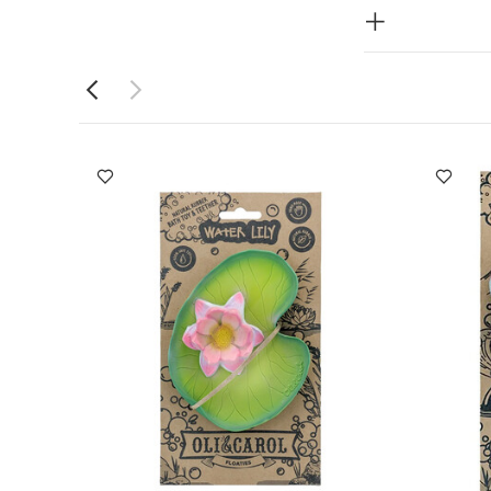
يعية
آمنة
ال
تصميم
يئة قابلة للتحلل
يدويًا مع
اجتماعيًا من
منتج:
الصابون وقطعة
عبة في مكان جاف. قد يتكون
ضل تركها لتجف في الهواء بعد الاستخدام.
 لونها عند تركها تحت ضوء الشمس أو الضوء الصناعي المباشر لفترات طويلة. تأتي كل لعبة
 مظهر فريد.
زالة العبوة والشارات قبل تقديم العبة
طقم بيجاما
هرة زنبق الماء من