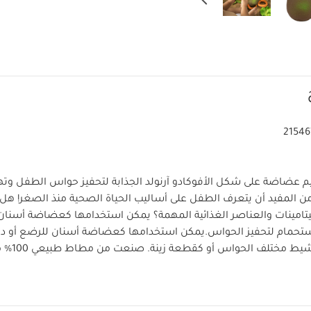
21546
يم عضاضة على شكل الأفوكادو آرنولد الجذابة لتحفيز حواس الطفل وتهد
ن المفيد أن يتعرف الطفل على أساليب الحياة الصحية منذ الصغر! هل 
فيتامينات والعناصر الغذائية المهمة؟ يمكن استخدامها كعضاضة أسنان
ستحمام لتحفيز الحواس.
يمكن استخدامها كعضاضة أسنان للرضع أو دمي
لعبة استحمام لت
خدام أساليب صديقة للبيئة ومستدامة، وتتميز بتصميم من قطعة واحدة
ريا بداخلها، وتأتي كل قطعة مصممة يدويًا بأصباغ طبيعية على حدة حتى 
ئص المنتج:
مطاط طبيعي 100‏%‏ من أشجار هيفيا
تصميم ناع