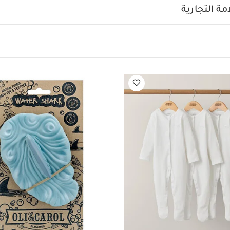
حفيز حواس الطفل وتهدئة اللثة الملتهبة
مصممة يدويًا بأصباغ طب
ة التجارية
وافق جميع منتجاتنا مع معايير السلامة العالمية الخاصة بمنتجات الأطف
فهو مصمم بدون ثقوب لمنع نمو البكتيريا والعفن
لعبة صديقة للب
ا كعضاضة أسنان أو لعبة استحمام أو قطعة زينة وغيرها
مصممة 
فاصيل. قد توجد اختلافات بسيطة في اللون أو الشكل
تصميم مسؤول 
مواصفات ال
 منتجات اولي اند كارول في مشروعات اجتماعية متنوعة
تعليمات السلامة وتحذيرات:
امسحي اللعبة بالماء و
قماش مبللة للتنظيف. لا تعقميها أو تضعيها في الثلاجة. يجب تخزين الل
العفن عند تركها في مكان مبلل أو رطب مثل أي منتج طبيعي. يف
قد يتغير
ي مصممة يدويًا لذا فإن الاختلافات الصغيرة هي التي تمنح كل قطعة
يمكن أن تؤثر درجات الحرارة المختلفة في شكل وحجم المنتج. يرجى إ
بك أيضاً:
طقم ألبسة قطعة واحدة بأكمام قصيرة قماش عضوي بلون أبيض - 5 قطع
 أبيض - 3 قطع
لعبة بتصميم سمكة قرش من أولي اند كارول
لعبة بتصميم ز
يفي لمقعد سيارة أنوريس تي آي سايز من سايبكس - رمادي