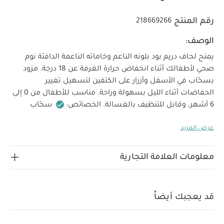
رقم المنتج
218669266
الوصف:
يمنح لحاف دريم بود بلونه الناعم وخاماته الناعمة الدافئة نوم
صحي لأطفالك أثناء انخفاض حرارة الغرفة عن 18 درجة. مزود
بسحّاب في الأسفل وأزرار على الكتفين لتسهيل تغيير
الحفاضات أثناء الليل بسهولة وراحة. مناسب للأطفال من 0 إلى
6 أشهر، وقابل للتنظيف بالغسالة.
الخصائص:
سحّاب
لتغيير سهل وسريع أثناء الليل
تصميم أنيق مستوحى من
عرض المزيد
جمال الطبيعة
متوافقة مع باقي منتجات مجموعة أورشارد
مناسب للأطفال من عمر
0-6 أشهر
الارتفاع
معلومات إضافية
50 سم إلى 65 سم
الأبعاد
العرض 47 سم × الطول 75
المناسب
معلومات العلامة التجارية
الخامات:
الخامة الخارجية: 100% قطن
سم
البطانة: 100% قطن
إرشادات العناية:
قابل للتنظيف في
الحشو: 100% بوليستر
قد يعجبك أيضاً
تحذيرات
تحذير! لا تستخدم هذا المنتج إذا كان الطفل
الغسالة
قادرًا على التسلق خارج السرير.