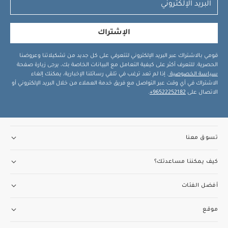
الإشتراك
قومي بالاشتراك عبر البريد الإلكتروني لتتعرفي على كل جديد من تشكيلاتنا وعروضنا
الحصرية. للتعرف أكثر على كيفية التعامل مع البيانات الخاصة بك، يرجى زيارة صفحة
سياسة الخصوصية
. إذا لم تعد ترغب في تلقي رسائلنا الإخبارية، يمكنك إلغاء
الاشتراك في أي وقت عبر التواصل مع فريق خدمة العملاء من خلال البريد الإلكتروني أو
الاتصال على
96522252182+
.
تسوق معنا
كيف يمكننا مساعدتك؟
أفضل الفئات
موقع