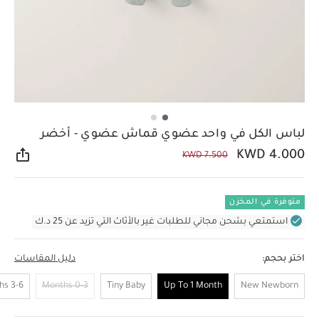
لباس الكل في واحد عضوي قماش عضوي - أخضر
KWD 4.000
KWD 7.500
مشار
متوفرة في المخزن
استمتعي بشحن مجاني للطلبات غير بالأثاث التي تزيد عن 25 د.ك
اختر بحجم:
دليل المقاسات
3-6 Months
0-3 Months
Tiny Baby
Up To 1 Month
New Newborn