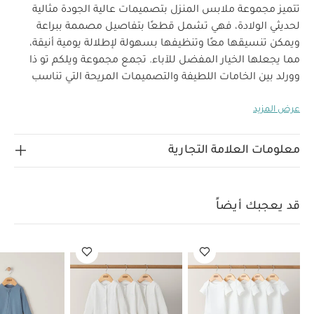
تتميز مجموعة ملابس المنزل بتصميمات عالية الجودة مثالية
لحديثي الولادة، فهي تشمل قطعًا بتفاصيل مصممة ببراعة
ويمكن تنسيقها معًا وتنظيفها بسهولة لإطلالة يومية أنيقة،
مما يجعلها الخيار المفضل للآباء. تجمع مجموعة ويلكم تو ذا
وورلد بين الخامات اللطيفة والتصميمات المريحة التي تناسب
استخدام طفلك منذ أيامه الأولى.
سيحظى طفلك بإطلالة
عرض المزيد
كلاسيكية مفعمة بالأناقة والنعومة مع هذا اللباس الكل في
واحد المصنوع من قطن عضوي 100‏%‏ بملمس مضلع، ويتميز
بلون أخضر عصري وسحّاب للإغلاق لسهولة الارتداء
معلومات العلامة التجارية
خصائص المنتج:
والتغيير.
إغلاق بسحّاب لسهولة الارتداء والتغيير
قماش مضلع
الخامات:
بتصميم كلاسيكي وملمس مريح
قد يعجبك أيضاً
تعليمات
طقم الكل في واحد: 95‏%‏ قطن، 5‏%‏ إيلاستان
العناية/الإرشادات:
غسل على درجة حرارة 40 درجة مئوية
ممنوع استخدام
المبيضات
تجفيف على درجة حرارة منخفضة
كيّ على درجة
حرارة منخفضة
ممنوع التنظيف الجاف
تغسل الألوان
الداكنة على حدة
الغسيل والكي على الجانب الآخر
قد يعجبك