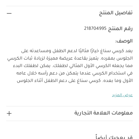
تفاصيل المنتج
رقم المنتج
218704995
الوصف:
يعد كرسي سناغ خيارًا مثاليًا لدعم الطفل ومساعدته على
الجلوس بمفرده. يتميز بقاعدة عريضة مميزة لزيادة ثبات الكرسي
مما يجعله الكرسي الأول المثالي لطفلك. يمكن لطفلك البدء
في استخدام الكرسي عندما يتمكن من دعم رأسه خلال عامه
الأول وما بعده. كرسي سناغ على دعم الطفل أثناء الجلوس
واللعب كما يمكنك التفاعل معه عن قرب وتطوير علاقتكما
عرض المزيد
معًا. يأتي بصينية ألعاب قابلة للإزالة لتسلية الطفل بينما
تنعمين أنت بالراحة، فهي تشمل 8 ميزات تفاعلية و6 مجموعة
ألعاب مختلفة لجذب انتباه طفلك.
تصميم سهل التنظيف
معلومات العلامة التجارية
يُتيح لك مسح المقعد بسهولة.
خفيف الوزن ومحمول، ما
يُتيح لك الاستمتاع مع طفلك في أي غرفة من غرف المنزل.
يمكن وضع الصينية القابلة للإزالة أو إزالتها بنقرة بسيطة.
قد يعجبك أيضاً