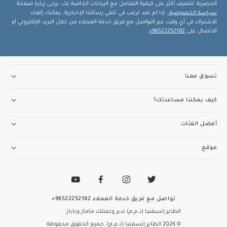
الحصرية. للتعرف أكثر على كيفية التعامل مع البيانات الخاصة بك، يرجى زيارة صفحة
سياسة الخصوصية
. إذا لم تعد ترغب في تلقي رسائلنا الإخبارية، يمكنك إلغاء
الاشتراك في أي وقت عبر التواصل مع فريق خدمة العملاء من خلال البريد الإلكتروني أو
الاتصال على
96522252182+
.
تسوق معنا
كيف يمكننا مساعدتك؟
أفضل الفئات
موقع
تواصل مع فريق خدمة العملاء
96522252182+
الطاير إنسغنيا (ذ.م.م) تدير وتمتلك ماماز وباباز
© 2026 الطاير إنسغنيا (ذ.م.م). جميع الحقوق محفوظة