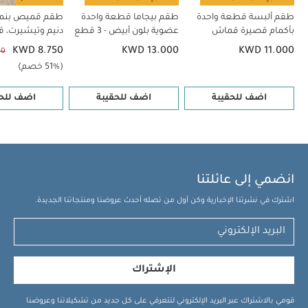
طقم ألبسة قطعة واحدة
طقم بيجاما قطعة واحدة
طقم قميص بنم
بأكمام قصيرة قماش
عضوية بلون أبيض - 3 قطع
دنيم وتيشيرت، 
عضوي بلون أبيض - 5 قطع
KWD 8.750
KWD 13.000
KWD 11.000
00
(51% خصم)
اضف للحقيبة
اضف للحقيبة
اضف للحق
انضمي إلى عائلتنا
اشترك في نشرتنا الإخبارية وكن أول من تصله أحدث عروضنا ومنتجاتنا الجديدة.
الإشتراك
قومي بالاشتراك عبر البريد الإلكتروني لتتعرفي على كل جديد من تشكيلاتنا وعروضنا