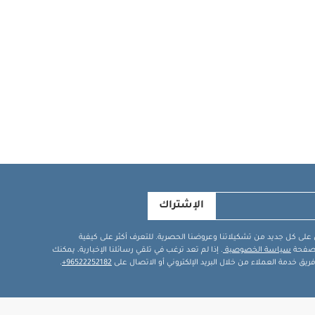
الإشتراك
في على كل جديد من تشكيلاتنا وعروضنا الحصرية. للتعرف أكثر على كيفية
ة صفحة
سياسة الخصوصية
. إذا لم تعد ترغب في تلقي رسائلنا الإخبارية، يمكنك
يق خدمة العملاء من خلال البريد الإلكتروني أو الاتصال على
96522252182+
.