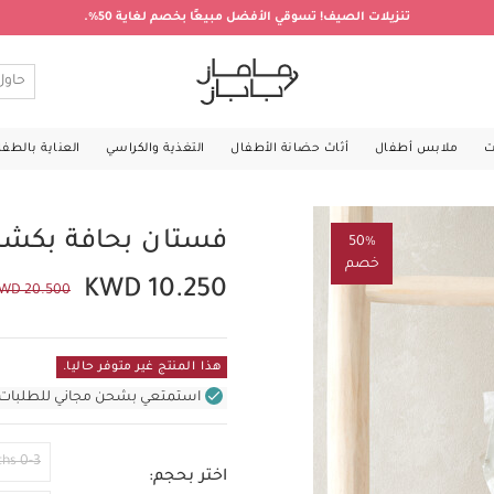
تنزيلات الصيف! تسوقي الأفضل مبيعًا بخصم لغاية 50%.
ت
ملابس أطفال
أثاث حضانة الأطفال
التغذية والكراسي
العناية بالطف
فستان بحافة بكش
50%
خصم
KWD 10.250
WD 20.500
هذا المنتج غير متوفر حاليا.
استمتعي بشحن مجاني للطلبات غير بال
0-3 Months
اختر بحجم: