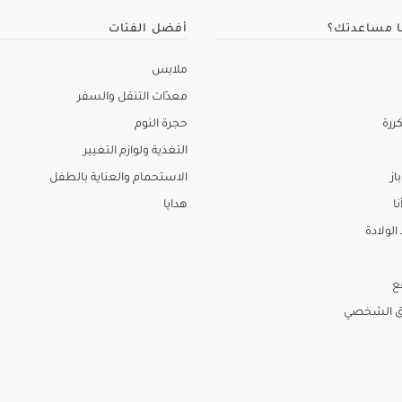
ا مساعدتك؟
أفضل الفئات
ملابس
معدّات التنقل والسفر
ررة
حجرة النوم
التغذية ولوازم التغيير
از
الاستحمام والعناية بالطفل
نا
هدايا
لولادة
ع
ق الشخصي