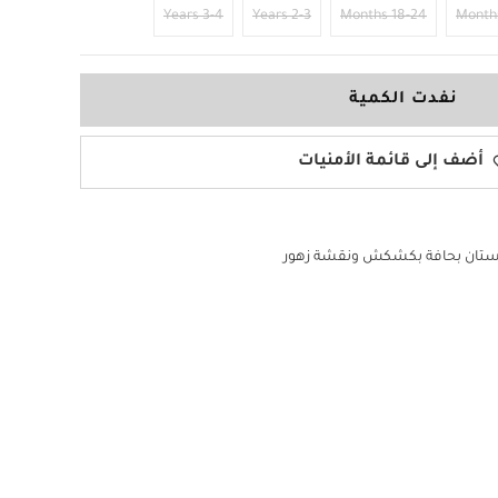
3-4 Years
2-3 Years
18-24 Months
نفدت الكمية
أضف إلى قائمة الأمنيات
تان بحافة بكشكش ونقشة زهور