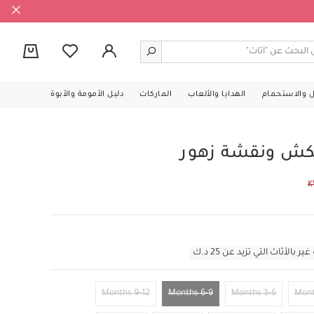
0
ل والاستحمام
الهدايا والألعاب
الماركات
دليل الأمومة والأبوة
كش ونقشة زهور
K
أثاث التي تزيد عن 25 د.ك
9-12 Months
6-9 Months
3-6 Months