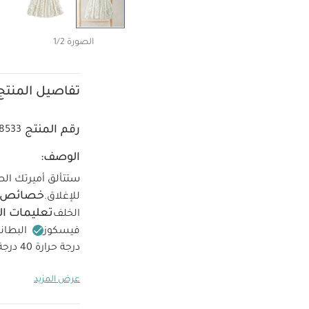
الصورة 1/2
تفاصيل المنتج
رقم المنتج
8533
الوصف:
ستتألق أميرتك الص
خصائص ا
للإغلاق.
تعليمات ال
الخلف
فيسكوز
البطانة: 100‏‏%‏
درجة حرارة 40 درجة مئوية
حرارة منخفضة
عرض المزيد
يعجبك أيضاً:
طقم أ
عضوية بلون أبيض - 3 قطع