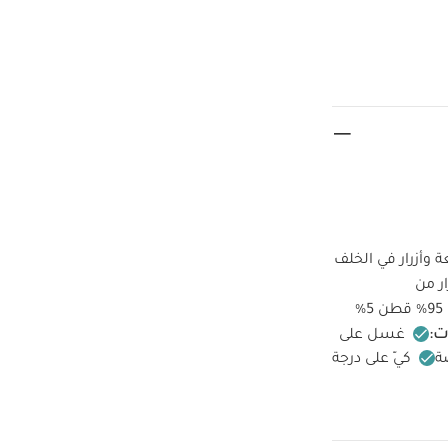
 وأزرار في الخلف
ار من
الطبقة الخارجية: 95‏‏%‏‏ قطن 5‏‏%‏‏
ت:
غسل على
ة
كيّ على درجة
جانب الداخلي
قد
ما قطعة واحدة