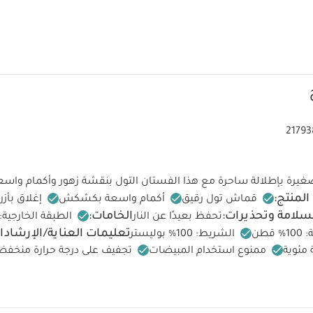
21793
غيرة بإطلالة ساحرة مع هذا الفستان التول بنقشة زهور وأكمام واسعة
لمنتج:
قماش تول رقيق
أكمام واسعة بكشكش
إغلاق بأزر
سلامة وتحذيرات:
الخامات:
تحفظ بعيدًا عن النار
تعليمات العناية/الإرشادا
‏ قطن
الشريط: 100‏‏‏%‏‏ بوليستر
ممنوع استخدام المبيضات
تجفيف على درجة حرارة منخفض
ممنوع التنظيف الجاف
تغسل الألوان الداكنة على حدة
كيّ على ال
لبسة قطعة واحدة بأكمام قصيرة قماش عضوي بلون أبيض - 5 قطع
طقم بيجا