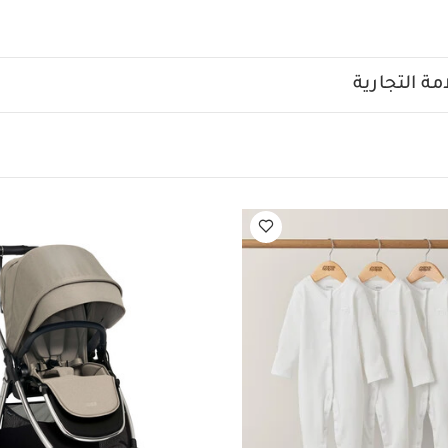
سفر متكامل، فهي متوافقة مع مقاعد السيارات والمهود المحمولة.
يأ
الرمادي الداكن من عربة فليب إكس تي³ بهيكل كروم رائع بمقابض من الجلد الصن
ة التجارية
وغطاء قنب منسوج بوسادة مقعد بنسيج ناعم بلون متناسق كحلي داك
مادي الداكن حسب الضوء.
الخصائص والمزايا:
مقعد مناسب منذ ال
 بإطار رفيع لتتمكني من الحركة في المساحات الضيقة بسهولة
إم
ولة وحجم مدمج
هيكل عربة من الكروم
عجلات مطورة ومحسن
 من الحماية
وضعية استلقاء تسمح للطفل بالنوم بشكل طبيعي 
كبير بفتحة تهوية ومزود بعامل حماية من الأشعة
حماية طفلك من الشمس
يمكن تركيب ألعاب بحلقة الألعاب لتسلية ا
متوافق مع مقاعد السيارة والمهد المحمول بما يوفر لك نظام سفر ك
جم أصغر، سواءً كان المقعد موجهًا للأمام أو موجهًا للأهل، مما يوف
المغناطيسية بالاطمئنان على الرضيع بسهولة وهدوء
يمكن فصل 
ل بضغطة واحدة فقط
عمر المناسب:
0- 22 كغم أو حتى 4 سنوات
الأبعاد:
الأبعاد (عند الطي):
الارتفاع: 36 × العرض: 59 × الطول: 111 سم تقريبًا
لعرض: 50
الوزن:
11.3 كغم تقريبًا
قعد، والحزام المبطن للصدر وبين الساقين، والحاجز الواقي من الصدم