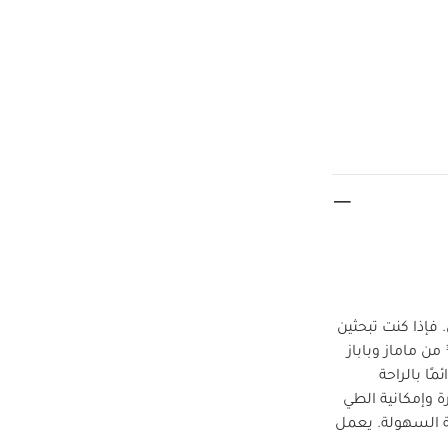
فإذا كنت تبحثين
عن عربة أطفال يمكنها تحمل السير في شوارع المدن المزدحمة، فإن عربة فليب إكس تي³ من ماماز وباباز
ًا بالراحة
 وإمكانية الطي
ة السهولة.
يعمل