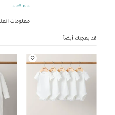
عرض المزيد
لتحصلي على نظام 
معلومات العلام
من الصدمات أسود 
اللون الكحلي والر
استلقاء
تصميم
قد يعجبك أيضاً
واحدة بسرعة وسه
معزز لتوفير المزيد
درجات الحرارة و
التنقل.
تصميم 
الطي للحصول على ح
تسمح النافذة 
سهولة من الهيك
ال
المواصفات:
الطول: 80 سم تقريبًا
الأمامية: 164 × العرض: 36 سم الخلفية: ‏228 × ا
العجلات:
الهيكل، ووحدة الم