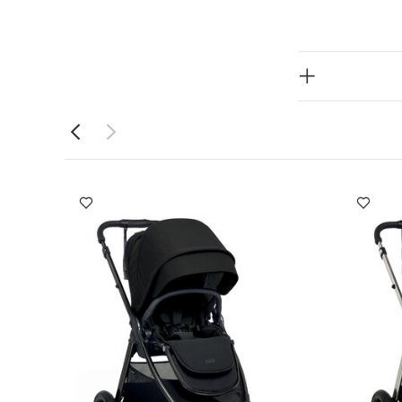
الغطاء الكبير وفتحة التهوية على حماية طفلك من أشعة الشمس والحرارة بفضل عامل الحماية +UPF 50
بينما تساعدك النافذة الشفافة من مراقبة طفلك وهو نائم. ما عليك سوى اقتناء عربة فليب إكس تي3
تي الإصدار باللون
اعي الأسود وحاجز واقي
ن يتحول ما بين
ولادة بوضعية
كانية الطي بيد
ة
غطاء واقٍ
وصحي
غطاء
 فوق البنفسجية +UPF50، من أجل المحافظة على اعتدال
لطفل أثناء
امل
إمكانية
ر مساحة كبيرة
المقعد بكل
الارتفاع: 100 × العرض: 59 ×
أبعاد
المحتويات:
ات، وسلة التسوق،