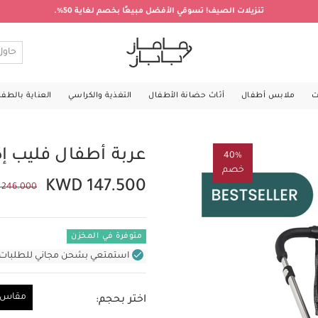
تنزيلات الصيف! تسوقي الأفضل مبيعًا بخصم لغاية 50%.
ت
ملابس أطفال
أثاث حضانة الأطفال
التغذية والكراسي
العناية بالطف
عربة أطفال فليب إكس تي
40%
خصم
KWD 147.500
 246.000
متوفرة في المخزن
استمتعي بشحن مجاني للطلبات غير بال
مقاس و
اختر بحجم:
مقاس واحد