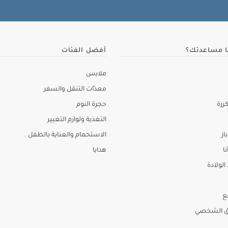
ا مساعدتك؟
أفضل الفئات
ملابس
معدّات التنقل والسفر
ررة
حجرة النوم
التغذية ولوازم التغيير
از
الاستحمام والعناية بالطفل
نا
هدايا
لولادة
ع
ق الشخصي