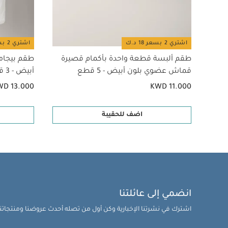
وغطاء الحماية من 
تعليمات السلامة
معينة في بلدان بع
اشتري 2 بسعر 18 د.ك
اشتري 2 بسعر 18 د.ك
الولادة وحتى وزن 15 كغم.
صعود 6000 درجة سلم
طقم ألبسة قطعة واحدة بأكمام قصيرة
طقم بيجام
الاستخدام في درجة ح
قماش عضوي بلون أبيض - 5 قطع
أبيض - 3 قطع
المعلومات يرجى ا
WD 13.000
KWD 11.000
أيضاً:
طقم ألبسة قطع
أبيض - 3 قطع
عربة أط
اضف للحقيبة
انضمي إلى عائلتنا
اشترك في نشرتنا الإخبارية وكن أول من تصله أحدث عروضنا ومنتجاتنا 