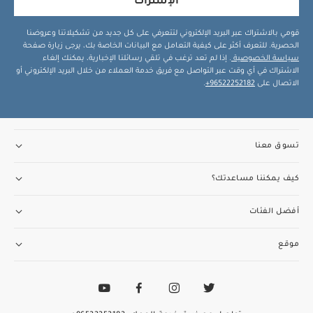
الإشتراك
قومي بالاشتراك عبر البريد الإلكتروني لتتعرفي على كل جديد من تشكيلاتنا وعروضنا
الحصرية. للتعرف أكثر على كيفية التعامل مع البيانات الخاصة بك، يرجى زيارة صفحة
سياسة الخصوصية
. إذا لم تعد ترغب في تلقي رسائلنا الإخبارية، يمكنك إلغاء
الاشتراك في أي وقت عبر التواصل مع فريق خدمة العملاء من خلال البريد الإلكتروني أو
الاتصال على
96522252182+
.
تسوق معنا
كيف يمكننا مساعدتك؟
أفضل الفئات
موقع