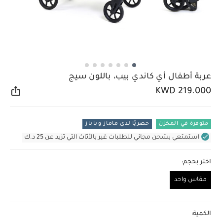
عربة أطفال أي كاندي بيب، باللون سيج
KWD 219.000
مشار
متوفرة في المخزن
حصريًا لدى ماماز وباباز
استمتعي بشحن مجاني للطلبات غير بالأثاث التي تزيد عن 25 د.ك
اختر بحجم:
مقاس واحد
مقاس واحد
الكمية: