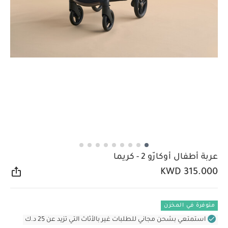
عربة أطفال أوكارّو 2 - كريما
KWD 315.000
مشار
متوفرة في المخزن
استمتعي بشحن مجاني للطلبات غير بالأثاث التي تزيد عن 25 د.ك