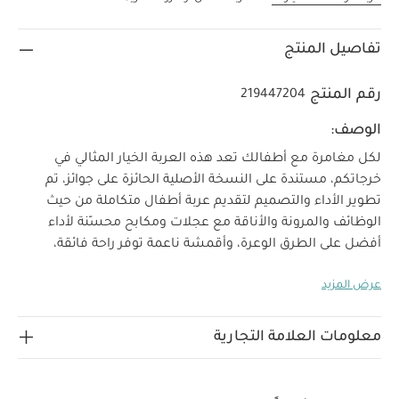
تفاصيل المنتج
رقم المنتج
219447204
الوصف:
لكل مغامرة مع أطفالك تعد هذه العربة الخيار المثالي في
خرجاتكم، مستندة على النسخة الأصلية الحائزة على جوائز، تم
تطوير الأداء والتصميم لتقديم عربة أطفال متكاملة من حيث
الوظائف والمرونة والأناقة مع عجلات ومكابح محسّنة لأداء
أفضل على الطرق الوعرة، وأقمشة ناعمة توفر راحة فائقة،
وإمكانية طيها بسهولة لتخزينها ونقلها، بالإضافة إلى سرير
عرض المزيد
قابل للنقل ومثبت للنوم الآمن في أي وقت وفي أي مكان، فهي
مليئة بالميزات العملية التي تبسط حياتكم اليومية.
عجلات
ومكابح مُحسّنة تناسب جميع أنواع الطرق لسهولة التحكم
معلومات العلامة التجارية
أقمشة فاخرة وناعمة لشعور براحة فائقة
تصميم قابل
للطي والحمل لسهولة التخزين
مهد معتمد للنوم الليلي
مناسب من الولادة حتى 4 سنوات* (حتى 22 كغ)
تصميم تراثي