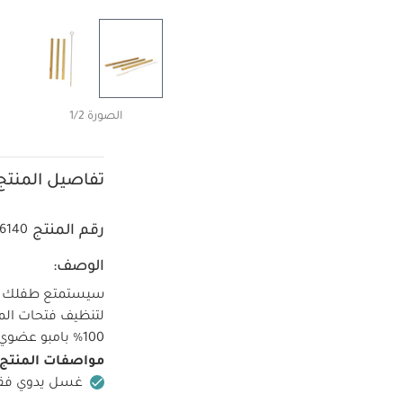
الصورة 1/2
تفاصيل المنتج
رقم المنتج
86140
الوصف:
سيستمتع طفلك بت
لتنظيف فتحات ال
100‏%‏ بامبو عضوي
مواصفات المنتج:
غسل يدوي ف