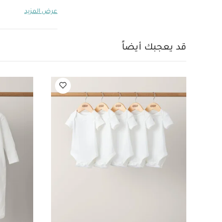
بأكمام قصيرة قماش عض
عرض المزيد
الفاكهة من سيترون 
سيترون بنقشة مركبات - 4 
قد يعجبك أيضاً