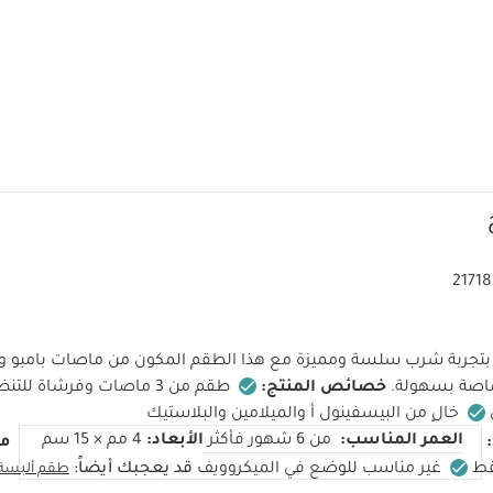
2171
جربة شرب سلسة ومميزة مع هذا الطقم المكون من ماصات بامبو و
ماصة بسهولة.
خصائص المنتج:
طقم من 3 ماصات وفرشاة للتنظيف
خالٍ من البيسفينول أ والميلامين والبلاستيك
العمر المناسب:
من 6 شهور فأكثر
الأبعاد:
4 مم × 15 سم
مو
قط
غير مناسب للوضع في الميكروويف
قد يعجبك أيضاً:
طقم ألبسة