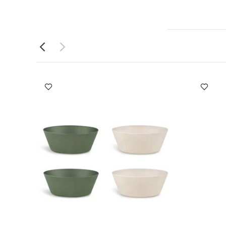
أداة إطعام
صندوق غداء كبير