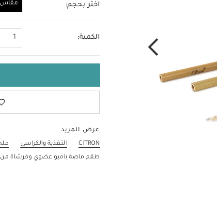
مقاس و
اختر بحجم:
مقاس واحد
الكمية:
1
عرض المزيد
CITRON
التغذية والكراسي
ملح
طقم ماصة بامبو عضوي وفرشاة من سيترون - 3 قط