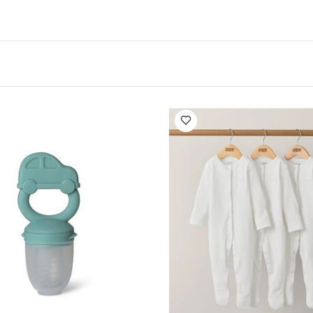
وي بلون أبيض - 5 قطع
طقم بيجاما قطعة واحدة عضوية بلون أبيض - 3 قطع
- تصميم بجعة
طقم أوعية من مواد حيوية من سيترون - 4 قطع بلون أخضر/كريمي
أقسام