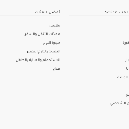
ا مساعدتك؟
أفضل الفئات
ملابس
معدّات التنقل والسفر
ررة
حجرة النوم
التغذية ولوازم التغيير
از
الاستحمام والعناية بالطفل
نا
هدايا
لولادة
ع
ق الشخصي