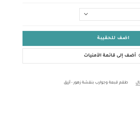
اضف للحقيبة
أضف إلى قائمة الأمنيات
ال
طقم قبعة وجوارب بنقشة زهور - أزرق