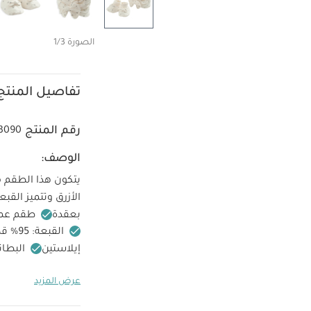
الصورة 1/3
تفاصيل المنتج
رقم المنتج
3090
الوصف:
يتكون هذا الطقم 
الأزرق وتتميز القب
بعقدة
طقم عمل
القبعة: 95‏%‏ قطن، 4‏%‏ بوليستر، 1‏%‏ إيلاستين
إيلاستين
البطانة: ‏100‏
غسل على درجة حرارة 40 
عرض المزيد
كيّ على درجة ح
الجانب الداخلي
قد 