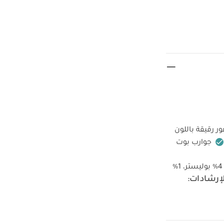
 رقيقة باللون
جوارب بوت
الطبقة الخارجية للجوارب: 95‏%‏ قطن، 4‏%‏ بوليستر، 1‏%‏
لإرشادات:
ة حرارة منخفضة
دة
كيّ على
قطع
طقم