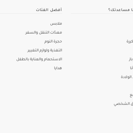
ا مساعدتك؟
أفضل الفئات
ملابس
معدّات التنقل والسفر
ررة
حجرة النوم
التغذية ولوازم التغيير
از
الاستحمام والعناية بالطفل
نا
هدايا
لولادة
ع
ق الشخصي