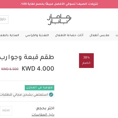
تنزيلات الصيف! تسوقي الأفضل مبيعًا بخصم لغاية 50%.
ت
ملابس أطفال
أثاث حضانة الأطفال
التغذية والكراسي
العناية بالطف
طقم قبعة وجوارب ب
38%
خصم
KWD 4.000
KWD 6.500
متوفرة في المخزن
استمتعي بشحن مجاني للطلبات غير بال
اختر بحجم:
NEW
دليل المقاسات
Up To 1 Month