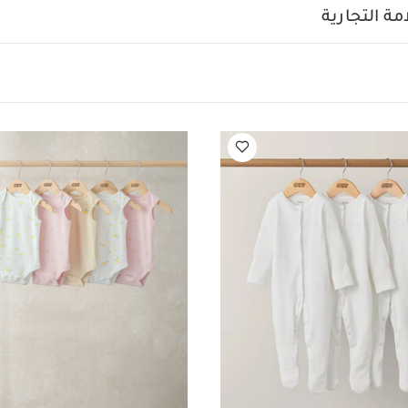
ة بلون أبيض - 3 قطع
طقم بودي سوت بلا أكمام بطبعات ليمون صغيرة، 5 قطع
ة التجارية
الخدج
جوارب بنقشة زهور