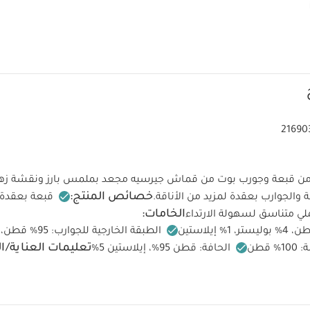
21690
من قبعة وجورب بوت من قماش جيرسيه مجعد بملمس بارز ونقشة زهور
خصائص المنتج:
عة والجوارب بعقدة لمزيد من الأناقة.
قبعة بعقدة
الخامات:
ي متناسق لسهولة الارتداء
تعليمات العناية/ا
%‏ قطن
الحافة: قطن 95‏%‏، إيلاستين 5‏%‏
درجة مئوية
ممنوع استخدام المبيضات
تجفيف على درج
رارة منخفضة
ممنوع التنظيف الجاف
تغسل الألوان الداكنة على ح
يعجبك أيضاً:
طقم ألبسة قطعة واحدة بأكمام قصيرة قماش عضوي بلون أبيض - 5 