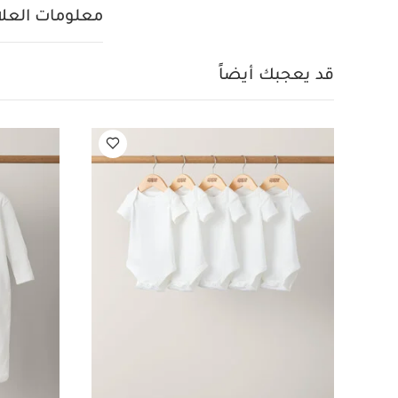
للطي مع فتحة خلفية
معلومات العلام
حرارة 40
لا يُ
منخفضة
لا يُن
الخارج
قد يعجبك أ
قد يعجبك أيضاً
قطعة واحدة عضوية بلون
وبودي سوت، قطعتي