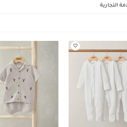
الخامة:
تعليمات العناية والإرشادات:
 بأزرار.
100% قطن
ة التجارية
ستخدم المُبيض
يُجفف في المجفف على درجة حرارة منخفضة
يُكو
ظف تنظيفًا جافًا
تُغسل الألوان الداكنة منفصلة
يُغسل ويُكوى م
يضاً:
طقم ألبسة قطعة واحدة بأكمام قصيرة قماش عضوي بلون أبيض - 5 قطع
 أبيض - 3 قطع
طقم قميص وشورت منسوج بتطريز سرطان بحر، قطعتين
ن
رومبر منسوج بلون كريمي