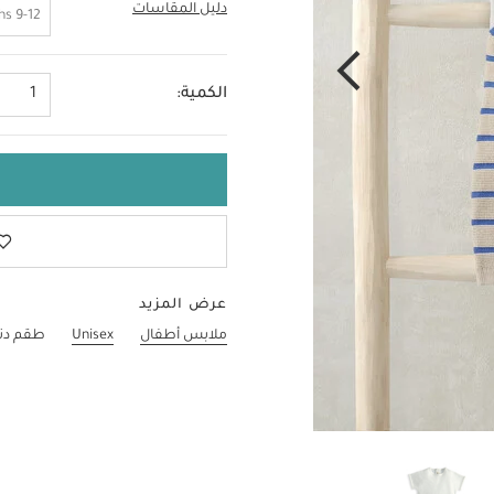
دليل المقاسات
3-6 Months
9-12 Months
الكمية:
1
عرض المزيد
ملابس أطفال
Unisex
طقم دن