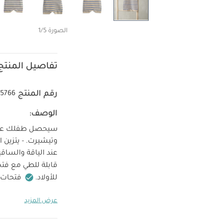
الصورة 1/5
تفاصيل المنتج
رقم المنتج
25766
الوصف:
سيحصل طفلك على 
وتيشيرت. - يتزين
عند الياقة والساقي
قابلة للطي مع فتحة
للأولاد.
فتحات ع
سيحصل طفلك على 
عرض المزيد
وتيشيرت. - يتزين
الياقة والساقين. -