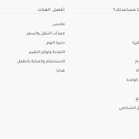
ا مساعدتك؟
أفضل الفئات
ملابس
معدّات التنقل والسفر
ررة
حجرة النوم
التغذية ولوازم التغيير
از
الاستحمام والعناية بالطفل
نا
هدايا
لولادة
ع
ق الشخصي