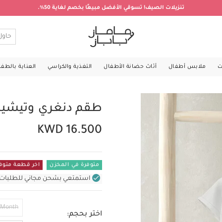
تنزيلات الصيف! تسوقي الأفضل مبيعًا بخصم لغاية 50%.
ت
ملابس أطفال
أثاث حضانة الأطفال
التغذية والكراسي
العناية بالطف
طقم دنغري وتيشي
KWD 16.500
متوفرة في المخزن
اخر قطعة متوف
استمتعي بشحن مجاني للطلبات غير بال
 Month
اختر بحجم: