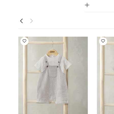
يُغسل على درجة
ى على درجة حرارة
ن الداخل إلى
طقم بيجاما
طقم دنغري قصير