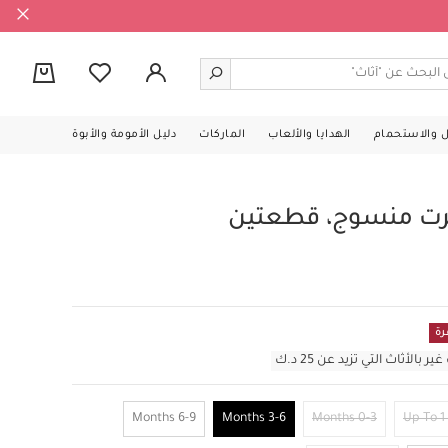
0
ل والاستحمام
الهدايا والألعاب
الماركات
دليل الأمومة والأبوة
رت منسوج، قطعتين
رة
أثاث التي تزيد عن 25 د.ك
6-9 Months
3-6 Months
0-3 Months
Up To 1