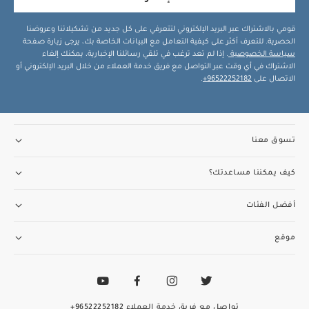
قومي بالاشتراك عبر البريد الإلكتروني لتتعرفي على كل جديد من تشكيلاتنا وعروضنا
الحصرية. للتعرف أكثر على كيفية التعامل مع البيانات الخاصة بك، يرجى زيارة صفحة
سياسة الخصوصية
. إذا لم تعد ترغب في تلقي رسائلنا الإخبارية، يمكنك إلغاء
الاشتراك في أي وقت عبر التواصل مع فريق خدمة العملاء من خلال البريد الإلكتروني أو
الاتصال على
96522252182+
.
تسوق معنا
كيف يمكننا مساعدتك؟
أفضل الفئات
موقع
تواصل مع فريق خدمة العملاء
96522252182+