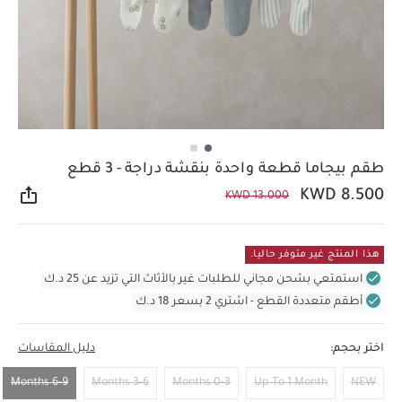
طقم بيجاما قطعة واحدة بنقشة دراجة - 3 قطع
KWD 8.500
KWD 13.000
مشار
هذا المنتج غير متوفر حاليا.
استمتعي بشحن مجاني للطلبات غير بالأثاث التي تزيد عن 25 د.ك
أطقم متعددة القطع - اشتري 2 بسعر 18 د.ك
اختر بحجم:
دليل المقاسات
6-9 Months
3-6 Months
0-3 Months
Up To 1 Month
NEW