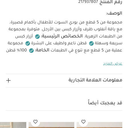
رقم المنتج
217937807
الوصف:
مجموعة من 5 قطع من بودي السوت للأطفال بأكمام قصيرة،
مع ياقة أنفلوب ظرف وأزرار كبس بين الأرجل. متوفرة بمجموعة
الخصائص الرئيسية:
من الطبعات الزهرية.
أزرار كبس
سريعة وسهلة
قطن ناعم ولطيف على البشرة
مجموعة
الخامة:
عملية من 5 قطع مع تنوع في الطبعات
100% قطن
العناية والغسيل:
تنظيف على درجة حرارة 40
لا
عرض المزيد
تستخدم المبيضات
تجفيف بالمجفف على حرارة منخفضة
كي بدرجة حرارة منخفضة
لا يُنظف جاف
تنظف الألوان
الداكنة بشكل منفصل
كي من الجهة الخلفية
قد يعجبك
معلومات العلامة التجارية
أيضاً:
طقم ألبسة قطعة واحدة بأكمام قصيرة قماش عضوي بلون أبيض
- 5 قطع
طقم بيجاما قطعة واحدة عضوية بلون أبيض - 3 قطع
رومبر
بنقشة أزهار جيرسيه
فستان بزهور مطرزة
رومبر قصير دانتيل بكشكش
قد يعجبك أيضاً