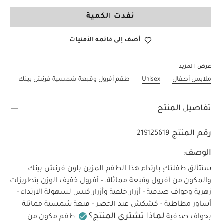
3-6 Months
نفدت الكمية
أضف إلى قائمة الأمنيات
عرض المزيد
ملابس أطفال
Unisex
طقم أفرول وقبعة شمسية فرنش بينك
تفاصيل المنتج
رقم المنتج
219125619
الوصف:
ستتألق طفلتكِ بارتداء هذا الطقم المزين بلون فرنش بينك
والمكون من أفرول وقبعة مماثلة. - أفرول خفيف الوزن بتطريزات
زهرية وحواف صدفية - أزرار خلفية وأزرار كبس لسهولة الارتداء -
أساور مطاطية - كشكش عند الخصر - قبعة شمسية مماثلة
لماذا تشتري المنتج؟
بحواف صدفية
طقم مكون من