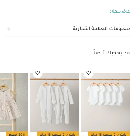
أفرول وردي وقبعة مماثلة
تطريزات جميلة وحواف صدفية
عرض المزيد
خصائص المنتج؟
فتحات عملية لسهولة الإرتداء
تتألق
طفلتكِ بارتداء هذا الطقم المزين بلون وردي والمكون من أفرول
وقبعة مماثلة. - أفرول خفيف الوزن بتطريزات زهرية وحواف
معلومات العلامة التجارية
صدفية - أزرار خلفية وأزرار كبس لسهولة الارتداء - أساور مطاطية
- كشكش عند الخصر - قبعة شمسية مماثلة بحواف صدفية.
الخامة:
تعليمات العناية والإرشادات:
100% قطن
قد يعجبك أيضاً
يُغسل على درجة حرارة 40
لا يُستخدم المُبيض
يُجفف في
المجفف على درجة حرارة منخفضة
يُكوى على 40 درجة حرارة
منخفضة
لا يُنظف تنظيفًا جافًا
تُغسل الألوان الداكنة
منفصلة
يُغسل ويُكوى من الداخل إلى الخارج
قد يعجبك
أيضاً:
طقم ألبسة قطعة واحدة بأكمام قصيرة قماش عضوي بلون أبيض
- 5 قطع
طقم بيجاما قطعة واحدة عضوية بلون أبيض - 3 قطع
فستان
بزهور مطرزة
طقم بلوزة وبنطال بتطريزات، قطعتين
طقم بلوزة مخططة
مطرزة وسروال داخلي، قطعتين
اشتري 2 بسعر 18 د.ك
اشتري 2 بسعر 18 د.ك
50% خصم