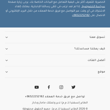
الحصرية. للتعرف أكثر على كيفية التعامل مع البيانات الخاصة بك، يرجى زيارة صفحة
سياسة الخصوصية
. إذا لم تعد ترغب في تلقي رسائلنا الإخبارية، يمكنك إلغاء
الاشتراك في أي وقت عبر التواصل مع فريق خدمة العملاء من خلال البريد الإلكتروني أو
الاتصال على
96522252182+
.
تسوق معنا
كيف يمكننا مساعدتك؟
أفضل الفئات
موقع
تواصل مع فريق خدمة العملاء
96522252182+
الطاير إنسغنيا (ذ.م.م) تدير وتمتلك ماماز وباباز
© 2026 الطاير إنسغنيا (ذ.م.م). جميع الحقوق محفوظة