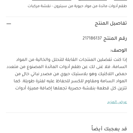
طقم أدوات مائدة من مواد حيوية من سيترون - نقشة مركبات
تفاصيل المنتج
رقم المنتج
217186137
الوصف:
إذا كنت تفضلين المنتجات القابلة للتحلل والخالية من المواد
السامة، فلا غنى لك عن طقم أدوات المائدة المصنوع من متعدد
حمض اللاكتيك وهو بلاستيك حيوي من مصدر نباتي خالٍ من
المواد السامة ومقاوم للكسر للحفاظ عليه لفترة طويلة. كما
تتزين كل قطعة بنقشة حصرية تجعلها إضافة مميزة أدوات
طعام طفلك، إلى جانب الحفاظ على البيئة.
خصائص المنتج:
عرض المزيد
طقم من 4 أدوات للمائدة قابلة للتحلل ومضادة للكسر
يتكون من طبق ووعاء وكوب وشوكة وملعقة بنقشة حصرية
صنع من 100‏%‏ متعدد حمض اللاكتيك خالي من المواد
السامة
مواد مبتكرة قابلة للتحويل إلى سماد لتحتفظ بحالتها
قد يعجبك أيضاً
لفترة طويلة
خفيف الوزن ومضاد للكسر
خالٍ من المواد