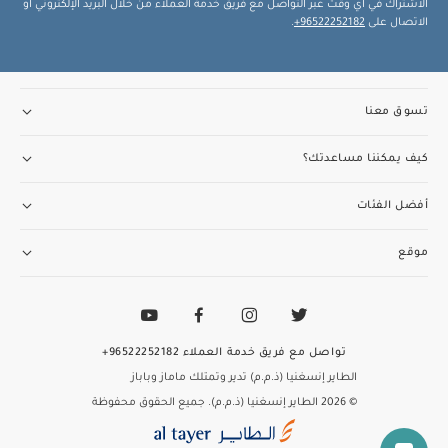
الاشتراك في أي وقت عبر التواصل مع فريق خدمة العملاء من خلال البريد الإلكتروني أو
الاتصال على
96522252182+
.
تسوق معنا
كيف يمكننا مساعدتك؟
أفضل الفئات
موقع
تواصل مع فريق خدمة العملاء
96522252182+
الطاير إنسغنيا (ذ.م.م) تدير وتمتلك ماماز وباباز
© 2026 الطاير إنسغنيا (ذ.م.م). جميع الحقوق محفوظة