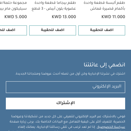
طقم ألبسة قطعة واحدة
طقم بيجاما قطعة واحدة
مجموعة حلمة/ف
بأكمام قصيرة قماش
عضوية بلون أبيض - 3 قطع
عضوي بلون أبيض - 5 قطع
KWD 5.000
KWD 13.000
KWD 11.000
شهر فما فوق | 
عبوة قطعتين
اضف للحقيبة
اضف للحقيبة
اضف للحق
انضمي إلى عائلتنا
اشترك في نشرتنا الإخبارية وكن أول من تصله أحدث عروضنا ومنتجاتنا الجديدة.
الإشتراك
قومي بالاشتراك عبر البريد الإلكتروني لتتعرفي على كل جديد من تشكيلاتنا وعروضنا
الحصرية. للتعرف أكثر على كيفية التعامل مع البيانات الخاصة بك، يرجى زيارة صفحة
سياسة الخصوصية
. إذا لم تعد ترغب في تلقي رسائلنا الإخبارية، يمكنك إلغاء