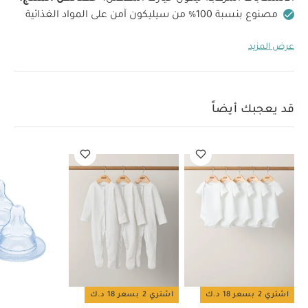
مصنوع بنسبة 100‏%‏ من سيليكون آمن على المواد الغذائية
خالٍ من مادة بيسفينول أ والفثالات
آمن للوضع في
عرض المزيد
غسالة الأطباق والميكروويف
غير سام
مضاد للكسر
الأبعاد (سم):
17.4 × 3.4 ×
3 أقسام
مواصفات المنتج:
19.4
قد يعجبك أيضاً:
طقم ألبسة قطعة واحدة بأكمام قصيرة
قماش عضوي بلون أبيض - 5 قطع
طقم بيجاما قطعة واحدة عضوية
قد يعجبك أيضاً
بلون أبيض - 3 قطع
مجموعة حلمة/فوهة سيليكون مام بيبي مقاس 1
لحديثي الولادة من عمر 0 شهر فما فوق | شفاف – عبوة قطعتين
جهاز
مراقبة الطفل بالفيديو زين بريميوم من بيبا - أزرق داكن
مجموعة أدوات
طعام سيليكون - ميلبا
اشتري 2 بسعر 18 د.ك
اشتري 2 بسعر 18 د.ك