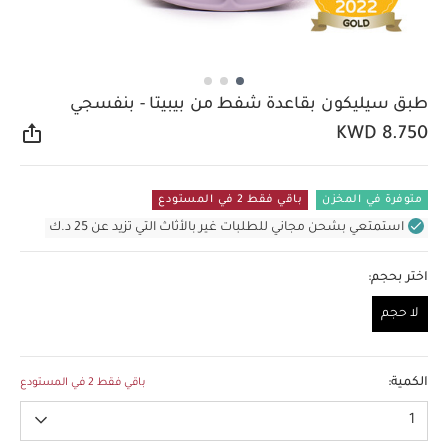
طبق سيليكون بقاعدة شفط من بيبيتا - بنفسجي
KWD 8.750
مشار
متوفرة في المخزن
باقي فقط 2 في المستودع
استمتعي بشحن مجاني للطلبات غير بالأثاث التي تزيد عن 25 د.ك
اختر بحجم:
لا حجم
لا حجم
الكمية:
باقي فقط 2 في المستودع
1