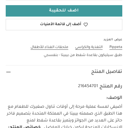
اضف للحقيبة
أضف إلى قائمة الأمنيات
عرض المزيد
Pippeta
التغذية والكراسي
ملحقات الغذاء للأطفال
طبق سيليكون بقاعدة شفط من بيبيتا - بنفسجي
تفاصيل المنتج
رقم المنتج
216454701
الوصف:
أضيفي لمسة عملية مرحة إلى أوقات تناول صغيرك للطعام مع
هذا الطبق الذي صممته بيبيتا في المملكة المتحدة بتصميم فاخر
حائز على العديد من الجوائز ويتميز بقاعدة شفط لمنع
الانسكابات المزعجة ليكون خيارك المفضل.
خصائص المنتج: