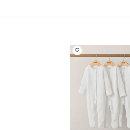
مواصفات المنتج:
ات ورصاص)
/الفئة العمرية:
الأبعاد (سم)
الوزن 
18 أشهر فأكثر
16 × 18 × 4.8
منتج:
 طعام تشمل ملعقة وشوكة
قد يعجبك أيضاً:
طقم ألبسة قطعة واحدة ب
طقم بيجاما قطعة واحدة عضوية بلون أبيض - 3 قطع