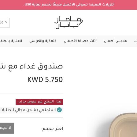
تنزيلات الصيف! تسوقي الأفضل مبيعًا بخصم لغاية 50%.
ت
ملابس أطفال
أثاث حضانة الأطفال
التغذية والكراسي
العناية بالطف
صندوق غداء مع شو
KWD 5.750
هذا المنتج غير متوفر حاليا.
استمتعي بشحن مجاني للطلبات غير بال
لا حجم
اختر بحجم:
لا حجم