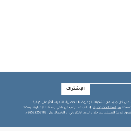
الإشتراك
في على كل جديد من تشكيلاتنا وعروضنا الحصرية. للتعرف أكثر على كيفية
ة صفحة
سياسة الخصوصية
. إذا لم تعد ترغب في تلقي رسائلنا الإخبارية، يمكنك
يق خدمة العملاء من خلال البريد الإلكتروني أو الاتصال على
96522252182+
.