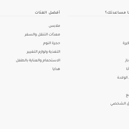
ا مساعدتك؟
أفضل الفئات
ملابس
معدّات التنقل والسفر
ررة
حجرة النوم
التغذية ولوازم التغيير
از
الاستحمام والعناية بالطفل
نا
هدايا
لولادة
ع
ق الشخصي