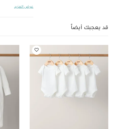
بيسفينول أ وفثال
عرض المزيد
العمر المناسب
يتضمن ال
0.296
طقم أدوات تناول
قد يعجبك أيضاً
عضوي بلون أبيض - 5 قطع