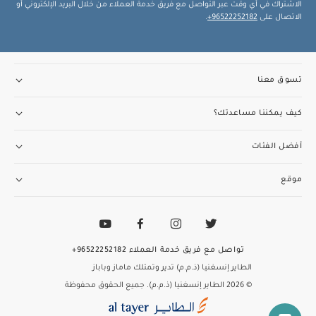
الاشتراك في أي وقت عبر التواصل مع فريق خدمة العملاء من خلال البريد الإلكتروني أو
الاتصال على
96522252182+
.
تسوق معنا
كيف يمكننا مساعدتك؟
أفضل الفئات
موقع
تواصل مع فريق خدمة العملاء
96522252182+
الطاير إنسغنيا (ذ.م.م) تدير وتمتلك ماماز وباباز
© 2026 الطاير إنسغنيا (ذ.م.م). جميع الحقوق محفوظة