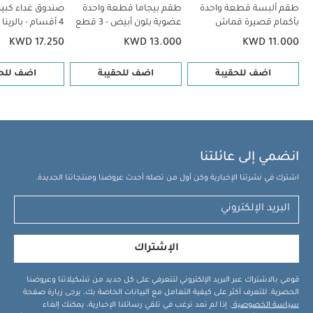
طقم ألبسة قطعة واحدة
طقم بيجاما قطعة واحدة
صندوق غداء كبير
بأكمام قصيرة قماش
عضوية بلون أبيض - 3 قطع
4 أقسام - بالرينا
عضوي بلون أبيض - 5 قطع
KWD 17.250
KWD 13.000
KWD 11.000
اضف للحقيبة
اضف للحقيبة
اضف للحق
انضمي إلى عائلتنا
اشترك في نشرتنا الإخبارية وكن أول من تصله أحدث عروضنا ومنتجاتنا الجديدة.
الإشتراك
قومي بالاشتراك عبر البريد الإلكتروني لتتعرفي على كل جديد من تشكيلاتنا وعروضنا
الحصرية. للتعرف أكثر على كيفية التعامل مع البيانات الخاصة بك، يرجى زيارة صفحة
سياسة الخصوصية
. إذا لم تعد ترغب في تلقي رسائلنا الإخبارية، يمكنك إلغاء