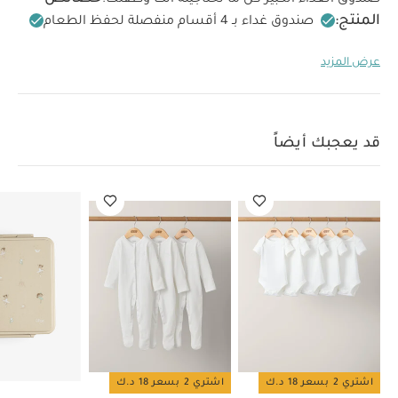
المنتج:
صندوق غداء بـ 4 أقسام منفصلة لحفظ الطعام
إغلاق مانع للتسرب للحفاظ على حقيبة الغداء نظيفة وجافة
عرض المزيد
يشمل برطمان طعام عازل للحرارة ويفرغ الهواء (يتسع
لقطعتين)
يشمل وعاء للصلصة
تصميم خالي من المواد
السامة (بدون وبيسفينول أ وفثالات ورصاص)
سهل الفتح
باستخدام الأيدي الصغيرة
العمر المناسب 18 شهراً فأكثر
قد يعجبك أيضاً
غطاء سيليكون قابل للإزالة لسهولة الغسل
تصميم خفيف
يتسع إلى 1900 ملل من الطعام
الأبعاد: الطول: 19، العرض:
مواصفات المنتج:
22، الارتفاع: 7 سم
الضمان:
الأبعاد:
الوزن:
6 أشهر
22 × 19 × 7 سم
0.7
تعليمات السلامة وتحذيرات:
كغم
LFGB معتمد من SGS
قد يعجبك أيضاً:
طقم ألبسة قطعة واحدة بأكمام قصيرة قماش
عضوي بلون أبيض - 5 قطع
طقم بيجاما قطعة واحدة عضوية بلون أبيض
- 3 قطع
صندوق غداء كبير سيترون - 4 أقسام - بالرينا
حقيبة غداء عازلة
للحرارة بتصميم ملفوف من سيترون - وردي
صندوق غداء كبير سيترون -
يونيكورن
اشتري 2 بسعر 18 د.ك
اشتري 2 بسعر 18 د.ك